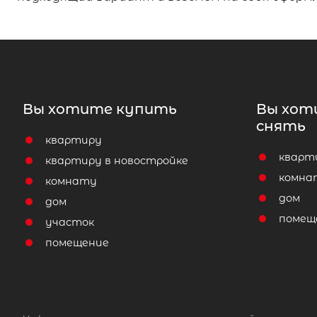
Вы хотите купить
Вы хот
снять
квартиру
кварт
квартиру в новостройке
комна
комнату
дом
дом
помещ
участок
помещение