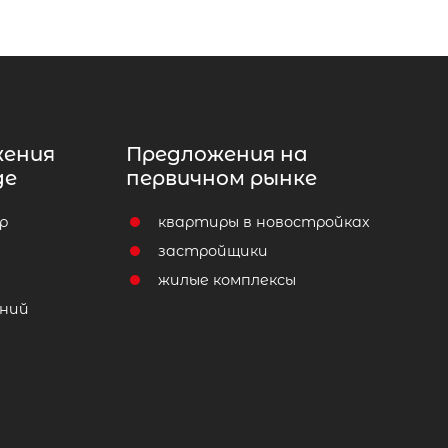
жения
Предложения на
де
первичном рынке
р
квартиры в новостройках
т
застройщики
жилые комплексы
ний