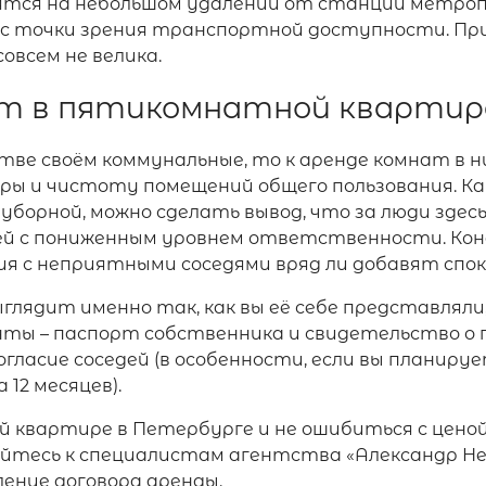
ятся на небольшом удалении от станций метро
 с точки зрения транспортной доступности. При
овсем не велика.
ат в пятикомнатной квартир
ве своём коммунальные, то к аренде комнат в н
ры и чистоту помещений общего пользования. Как
и уборной, можно сделать вывод, что за люди здес
дей с пониженным уровнем ответственности. Кон
ия с неприятными соседями вряд ли добавят спок
глядит именно так, как вы её себе представляли,
нты – паспорт собственника и свидетельство о 
согласие соседей (в особенности, если вы план
 12 месяцев).
квартире в Петербурге и не ошибиться с ценой,
йтесь к специалистам агентства «Александр Н
ение договора аренды.