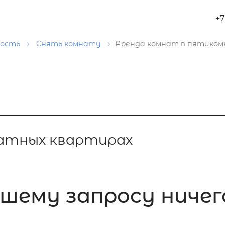
+7
мость
Снять комнату
Аренда комнат в пятико
атных квартирах
шему запросу ничего