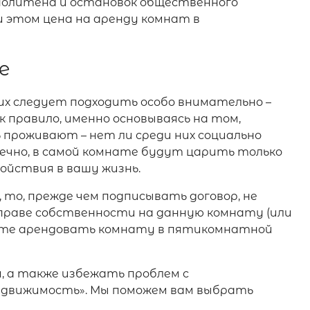
политена и остановок общественного
 этом цена на аренду комнат в
е
их следует подходить особо внимательно –
 правило, именно основываясь на том,
ь проживают – нет ли среди них социально
ечно, в самой комнате будут царить только
ойствия в вашу жизнь.
 то, прежде чем подписывать договор, не
праве собственности на данную комнату (или
ируете арендовать комнату в пятикомнатной
 а также избежать проблем с
едвижимость». Мы поможем вам выбрать