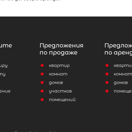
ите
Предложения
Предло
по продаже
по арен
иру
квартир
кварти
ту
комнат
комна
домов
домов
ение
участков
помеще
помещений