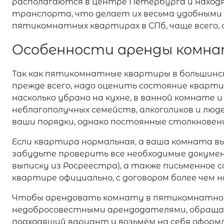
располагаются в центре Петербурга и наход
транспорта, что делает их весьма удобными
пятикомнатных квартирах в СПб, чаще всего, с
Особенности аренды комн
Так как пятикомнатные квартиры в большинст
прежде всего, надо оценить состояние кварти
насколько убрано на кухне, в ванной комнате 
неблагополучных семейств, алкоголиков и лю
ваши порядки, однако постоянные столкновен
Если квартира нормальная, а ваша комната вы
забудьте проверить все необходимые докуме
выписку из Росреестра), а также письменное 
квартире официально, с договором более чем на
Чтобы арендовать комнату в пятикомнатной 
недобросовестными арендодателями, обраща
подходящий вариант и возьмём на себя оформл