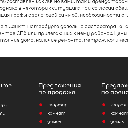
ь составлен как лично вами, так и арендаторо
днако в некоторых ситуациях при согласии обеи
ция графы с залоговой суммой, необходимости оп
 в Санкт-Петербурге довольно распространена в
нтре СПб или прилегающих к нему районах. Цены
тояние дома, наличие ремонта, метраж, количест
ите
Предложения
Предло
по продаже
по арен
иру
квартир
кварти
ту
комнат
комна
домов
домов