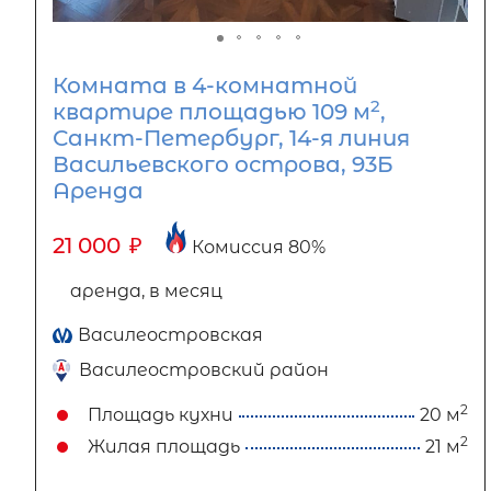
Комната в 4-комнатной
2
квартире площадью 109 м
,
Санкт-Петербург, 14-я линия
Васильевского острова, 93Б
Аренда
21 000
₽
Комиссия 80%
аренда, в месяц
Василеостровская
Василеостровский район
2
Площадь кухни
20 м
2
Жилая площадь
21 м