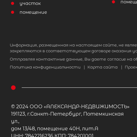
помещ
участок
помещение
Информация, размещенная на настоящем сайте, не являе
закрепляются в соответствующем договоре оказания ус
Отправляя контактные данные, Вы даете
согласие на 
Политика конфиденциальности
|
Карта сайта
|
Прое
© 2024 ООО «АЛЕКСАНДР-НЕДВИЖИМОСТЬ»
191123, г.Санкт-Петербург, Потемкинская
ул.,
дом 13/48, помещение 40Н, лит.А
ИНН: 7842216236 КПП: 784201001