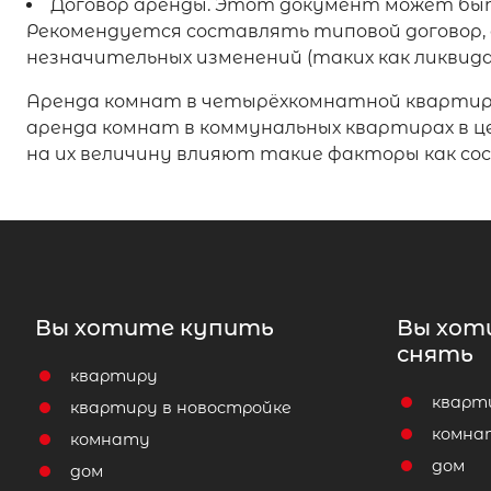
Договор аренды. Этот документ может быт
Рекомендуется составлять типовой договор, о
незначительных изменений (таких как ликвида
Аренда комнат в четырёхкомнатной квартире
аренда комнат в коммунальных квартирах в це
на их величину влияют такие факторы как сос
Вы хотите купить
Вы хот
снять
квартиру
кварт
квартиру в новостройке
комна
комнату
дом
дом