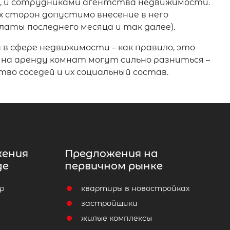
м, и сотрудниками агентства недвижимости.
х сторон допустимо внесение в него
латы последнего месяца и так далее).
 сфере недвижимости – как правило, это
 на аренду комнат могут сильно разниться –
во соседей и их социальный состав.
жения
Предложения на
де
первичном рынке
р
квартиры в новостройках
т
застройщики
жилые комплексы