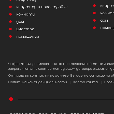
кварт
квартиру в новостройке
комна
комнату
дом
дом
помещ
участок
помещение
Информация, размещенная на настоящем сайте, не являе
закрепляются в соответствующем договоре оказания ус
Отправляя контактные данные, Вы даете
согласие на 
Политика конфиденциальности
|
Карта сайта
|
Прое