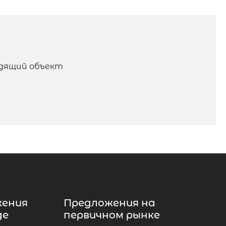
одящий объект
жения
Предложения на
де
первичном рынке