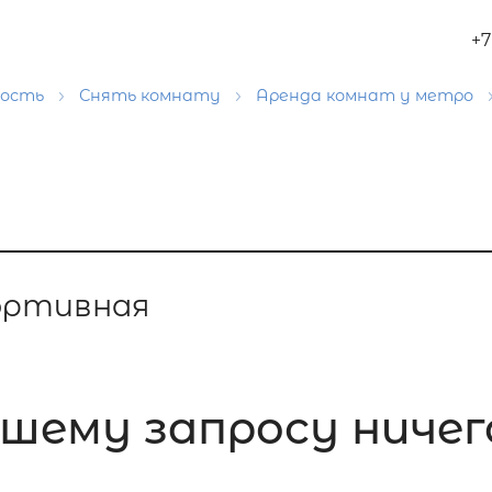
+7
мость
Снять комнату
Аренда комнат у метро
ортивная
шему запросу ничего