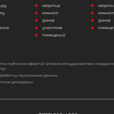
иру
квартир
кварти
ту
комнат
комна
домов
домов
ение
участков
помеще
помещений
тся публичной офертой. Условия сотрудничества с каждым к
луг.
обработку персональных данных.
ктные декларации