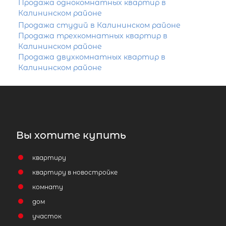
Продажа однокомнатных квартир в
Калининском районе
Продажа студий в Калининском районе
Продажа трехкомнатных квартир в
Калининском районе
Продажа двухкомнатных квартир в
Калининском районе
Вы хотите купить
квартиру
квартиру в новостройке
комнату
дом
участок