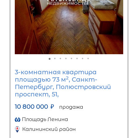
3-комнатная квартира
2
площадью 73 м
, Санкт-
Петербург, Полюстровский
проспект, 51,
10 800 000
₽
продажа
Площадь Ленина
Калининский район