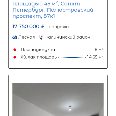
2
площадью 45 м
, Санкт-
Петербург, Полюстровский
проспект, 87к1
17 750 000
₽
продажа
Лесная
Калининский район
2
Площадь кухни
18 м
2
Жилая площадь
14.65 м