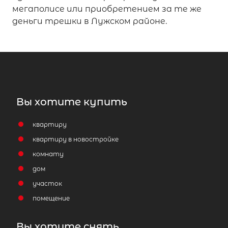
мегаполисе или приобретением за те же
деньги трешки в Лужском районе.
Вы хотите купить
квартиру
квартиру в новостройке
комнату
дом
участок
помещение
Вы хотите снять