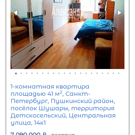
1-комнатная квартира
2
площадью 41 м
, Санкт-
Петербург, Пушкинский район,
посёлок Шушары, территория
Детскосельский, Центральная
улица, 14к1
7 090 000
₽