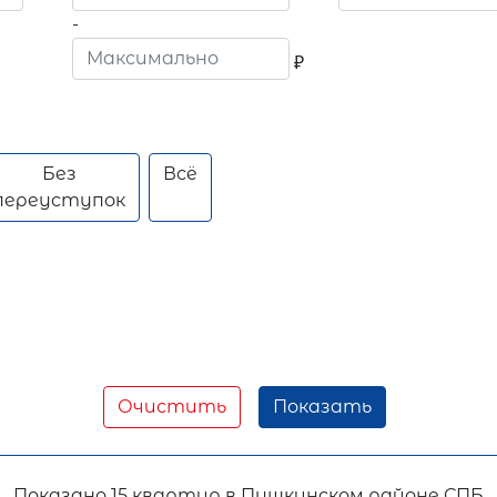
-
₽
Без
Всё
переуступок
Очистить
Показать
Показано
15 квартир в Пушкинском районе СПБ