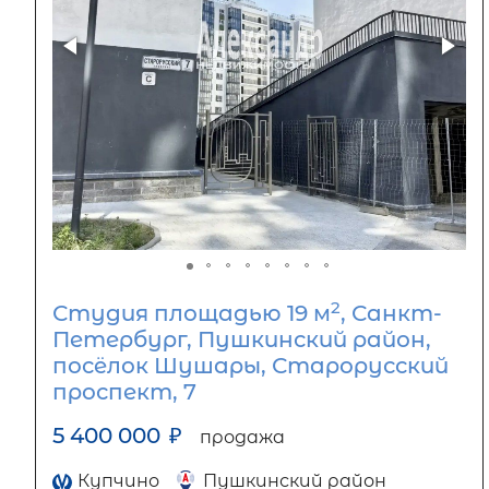
2
Студия площадью 19 м
, Санкт-
Петербург, Пушкинский район,
посёлок Шушары, Старорусский
проспект, 7
5 400 000
₽
продажа
Купчино
Пушкинский район