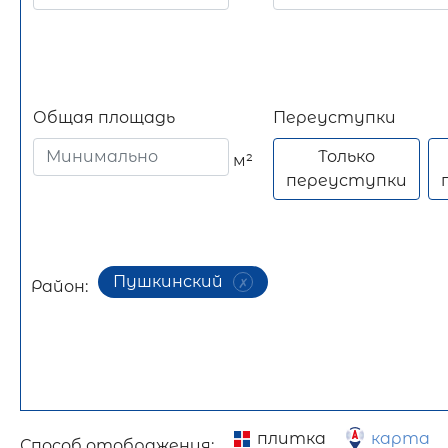
здание
Общая площадь
Переуступки
Только
м²
переуступки
Пушкинский
Район:
плитка
карта
Способ отображения: