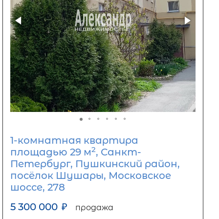
1-комнатная квартира
2
площадью 29 м
, Санкт-
Петербург, Пушкинский район,
посёлок Шушары, Московское
шоссе, 278
5 300 000
₽
продажа