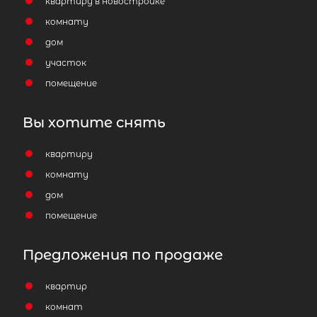
квартиру в новостройке
комнату
дом
участок
помещение
Вы хотите снять
квартиру
комнату
дом
помещение
Предложения по продаже
квартир
комнат