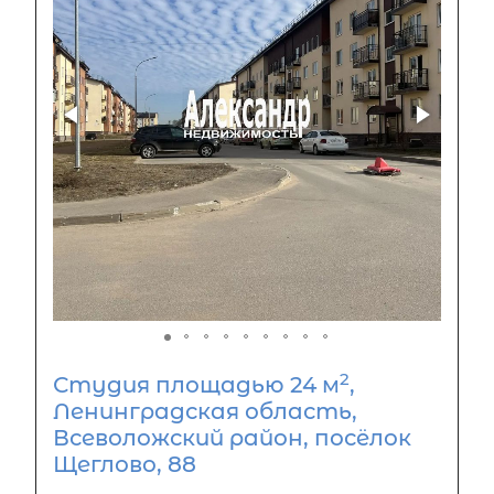
2
Студия площадью 24 м
,
Ленинградская область,
Всеволожский район, посёлок
Щеглово, 88