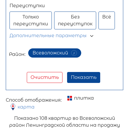
Переуступки
Только
Без
Всё
переуступки
переуступок
Дополнительные параметры
Всеволожский
Район:
Очистить
Показать
плитка
Способ отображения:
карта
Показано
108 квартир во Всеволожский
район Ленинградской области на продажу