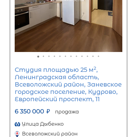
2
Студия площадью 25 м
,
Ленинградская область,
Всеволожский район, Заневское
городское поселение, Кудрово,
Европейский проспект, 11
6 350 000
₽
продажа
Улица Дыбенко
Всеволожский район