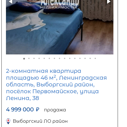
2-комнатная квартира
2
площадью 46 м
, Ленинградская
область, Выборгский район,
посёлок Первомайское, улица
Ленина, 38
4 999 000
₽
продажа
Выборгский ЛО район