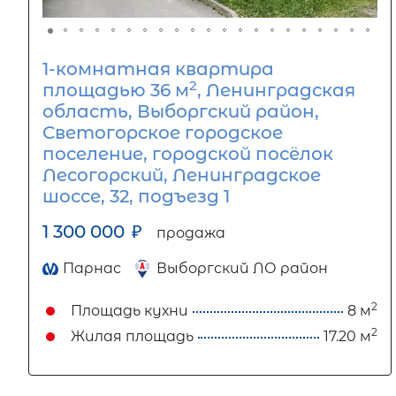
1-комнатная квартира
2
площадью 36 м
, Ленинградская
область, Выборгский район,
Светогорское городское
поселение, городской посёлок
Лесогорский, Ленинградское
шоссе, 32, подъезд 1
1 300 000
₽
продажа
Парнас
Выборгский ЛО район
2
Площадь кухни
8 м
2
Жилая площадь
17.20 м