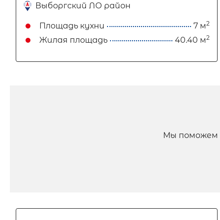
Выборгский ЛО район
2
Площадь кухни
7 м
2
Жилая площадь
40.40 м
Мы поможем 