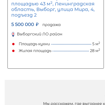
2
площадью 43 м
, Ленинградская
область, Выборг, улица Мира, 4,
подъезд 2
5 500 000
₽
продажа
Выборгский ЛО район
2
Площадь кухни
5 м
2
Жилая площадь
28 м
Мы расскажем, где выгоднее