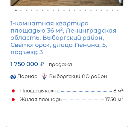
1-комнатная квартира
2
площадью 36 м
, Ленинградская
область, Выборгский район,
Светогорск, улица Ленина, 5,
подъезд 3
1 750 000
₽
продажа
Парнас
Выборгский ЛО район
2
Площадь кухни
8 м
2
Жилая площадь
17.50 м