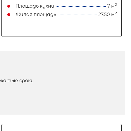
2
Площадь кухни
7 м
2
Жилая площадь
27.50 м
сжатые сроки