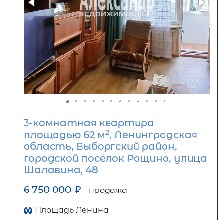
3-комнатная квартира
2
площадью 62 м
, Ленинградская
область, Выборгский район,
городской посёлок Рощино, улица
Шалавина, 48
6 750 000
₽
продажа
Площадь Ленина