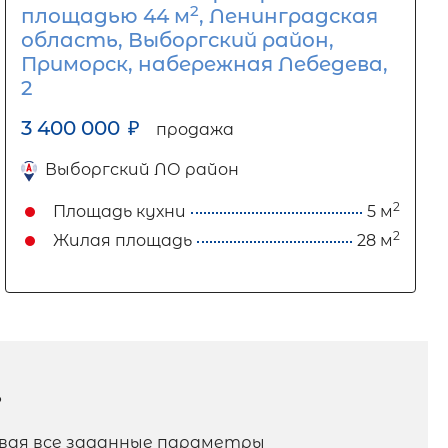
2
площадью 44 м
, Ленинградская
область, Выборгский район,
Приморск, набережная Лебедева,
2
3 400 000
₽
продажа
Выборгский ЛО район
2
Площадь кухни
5 м
2
Жилая площадь
28 м
?
ывая все заданные параметры