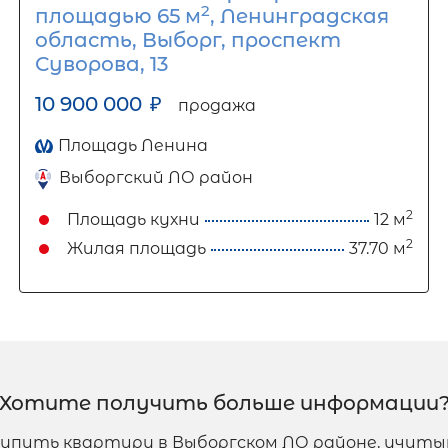
2
площадью 65 м
, Ленинградская
область, Выборг, проспект
Суворова, 13
10 900 000
₽
продажа
Площадь Ленина
Выборгский ЛО район
2
Площадь кухни
12 м
2
Жилая площадь
37.70 м
Хотите получить больше информации
 купить квартиру в Выборгском ЛО районе, учит