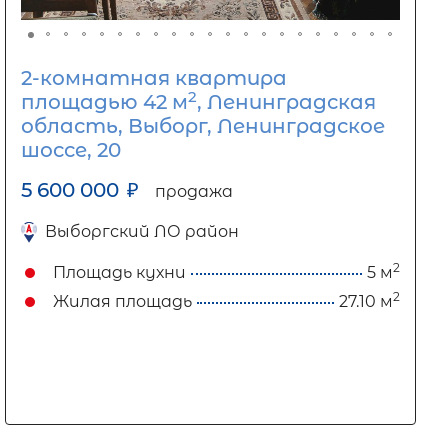
2-комнатная квартира
2
площадью 42 м
, Ленинградская
область, Выборг, Ленинградское
шоссе, 20
5 600 000
₽
продажа
Выборгский ЛО район
2
Площадь кухни
5 м
2
Жилая площадь
27.10 м