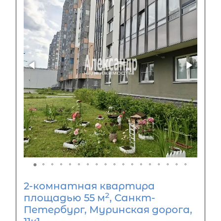
2-комнатная квартира
2
площадью 55 м
, Санкт-
Петербург, Муринская дорога,