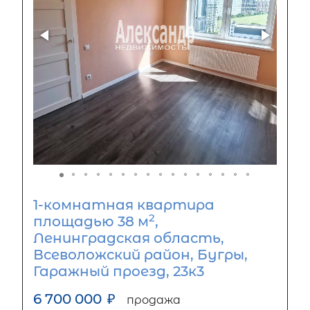
1-комнатная квартира
2
площадью 38 м
,
Ленинградская область,
Всеволожский район, Бугры,
Гаражный проезд, 23к3
6 700 000
₽
продажа