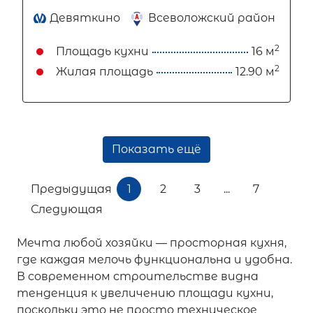
Девяткино
Всеволожский район
2
Площадь кухни
16 м
2
Жилая площадь
12.90 м
Показать ещё
Предыдущая
1
2
3
...
7
Следующая
Мечта любой хозяйки — просторная кухня,
где каждая мелочь функциональна и удобна.
В современном строительстве видна
тенденция к увеличению площади кухни,
поскольку это не просто техническое