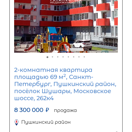
2-комнатная квартира
2
площадью 69 м
, Санкт-
Петербург, Пушкинский район,
посёлок Шушары, Московское
шоссе, 262к4
8 300 000
₽
продажа
Пушкинский район