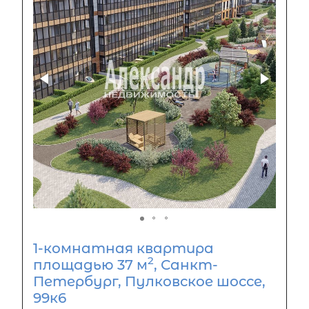
1-комнатная квартира
2
площадью 37 м
, Санкт-
Петербург, Пулковское шоссе,
99к6