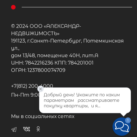
© 2024 ООО «АЛЕКСАНДР-
НЕДВИЖИМОСТЬ»
191123, г.Санкт-Петербург, Потемкинская
ул.,
дом 13/48, помещение 40Н, лит.А
ИНН: 7842216236 КПП: 784201001
ОГРН: 1237800074709
+7(812) 200-4000
Добрый день! Укажите по каким 
Пн-Пт 9:00 - 22:00, Сб-Вс 10:00-20:00
параметрам   рассматриваете 
покупку квартиры,  и я...
Мы в социальных сетях
1