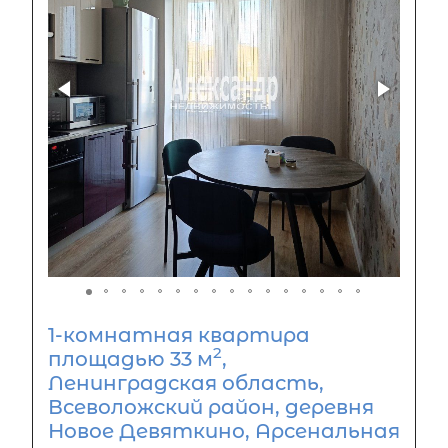
1-комнатная квартира
2
площадью 33 м
,
Ленинградская область,
Всеволожский район, деревня
Новое Девяткино, Арсенальная