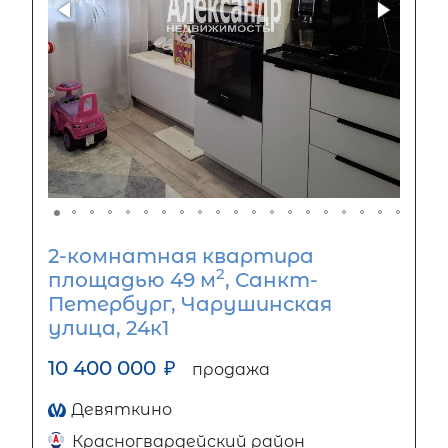
2-комнатная квартира
2
площадью 49 м
, Санкт-
Петербург, Чарушинская
улица, 24к1
10 400 000
₽
продажа
Девяткино
Красногвардейский район