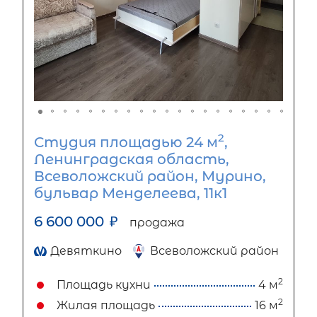
2
Студия площадью 24 м
,
Ленинградская область,
Всеволожский район, Мурино,
бульвар Менделеева, 11к1
6 600 000
₽
продажа
Девяткино
Всеволожский район
2
Площадь кухни
4 м
2
Жилая площадь
16 м