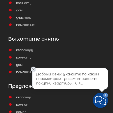
комнату
дом
участок
помещение
Вы хотите снять
квартиру
комнату
дом
помещение
Добрый день! Укажите по каким 
параметрам   рассматриваете 
покупку квартиры,  и я...
Предложения по продаже
1
квартир
комнат
домов