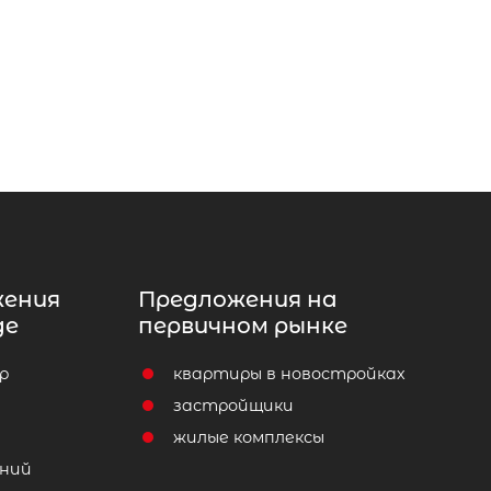
жения
Предложения на
де
первичном рынке
р
квартиры в новостройках
т
застройщики
жилые комплексы
ний