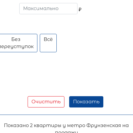
₽
Без
Всё
переуступок
Очистить
Показать
Показано
2 квартиры у метро Фрунзенская на
продажу