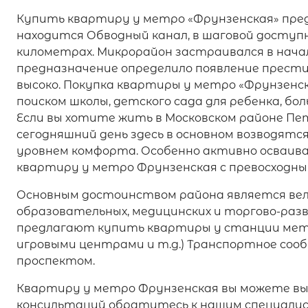
Купить квартиру у метро «Фрунзенская» пред
находится Обводный канал, в шаговой доступн
километрах. Микрорайон застраивался в начал
предназначение определило появление прести
высоко. Покупка квартиры у метро «Фрунзенс
поиском школы, детского сада для ребенка, бо
Если вы хотите жить в Московском районе Пе
сегодняшний день здесь в основном возводят
уровнем комфорта. Особенно активно осваив
квартиру у метро Фрунзенская с превосходны
Основным достоинством района является ве
образовательных, медицинских и торгово-раз
предлагают купить квартиры у станции метр
игровыми центрами и т.д.) Транспортное соо
проспектом.
Квартиру у метро Фрунзенская вы можете вы
консультаций обратитесь к нашим специали