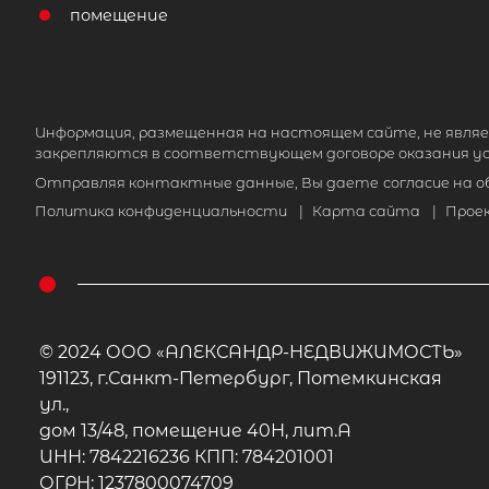
помещение
Информация, размещенная на настоящем сайте, не являе
закрепляются в соответствующем договоре оказания ус
Отправляя контактные данные, Вы даете
согласие на 
Политика конфиденциальности
|
Карта сайта
|
Прое
© 2024 ООО «АЛЕКСАНДР-НЕДВИЖИМОСТЬ»
191123, г.Санкт-Петербург, Потемкинская
ул.,
дом 13/48, помещение 40Н, лит.А
ИНН: 7842216236 КПП: 784201001
ОГРН: 1237800074709