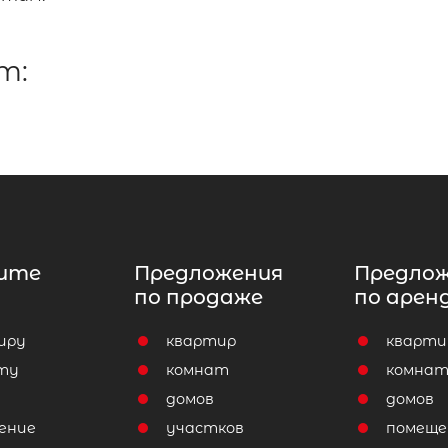
т:
ите
Предложения
Предло
по продаже
по арен
иру
квартир
кварти
ту
комнат
комна
домов
домов
ение
участков
помеще