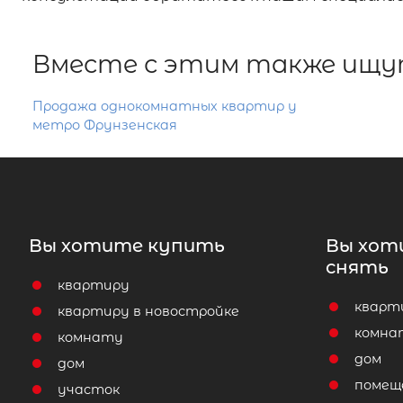
Вместе с этим также ищу
Продажа однокомнатных квартир у
метро Фрунзенская
Вы хотите купить
Вы хот
снять
квартиру
кварт
квартиру в новостройке
комна
комнату
дом
дом
помещ
участок