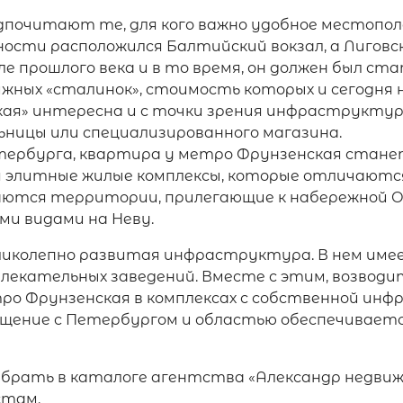
почитают те, для кого важно удобное местопол
ости расположился Балтийский вокзал, а Лиговск
е прошлого века и в то время, он должен был ст
жных «сталинок», стоимость которых и сегодня 
кая» интересна и с точки зрения инфраструктуры
льницы или специализированного магазина.
тербурга, квартира у метро Фрунзенская стане
ся элитные жилые комплексы, которые отличаютс
аются территории, прилегающие к набережной О
ми видами на Неву.
ликолепно развитая инфраструктура. В нем име
влекательных заведений. Вместе с этим, возвод
о Фрунзенская в комплексах с собственной инф
бщение с Петербургом и областью обеспечиваетс
брать в каталоге агентства «Александр недвиж
стам.