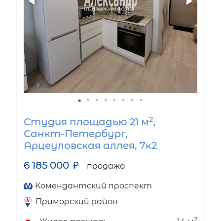
2
Студия площадью 21 м
,
Санкт-Петербург,
Арцеуловская аллея, 7к2
6 185 000
₽
продажа
Комендантский проспект
Приморский район
2