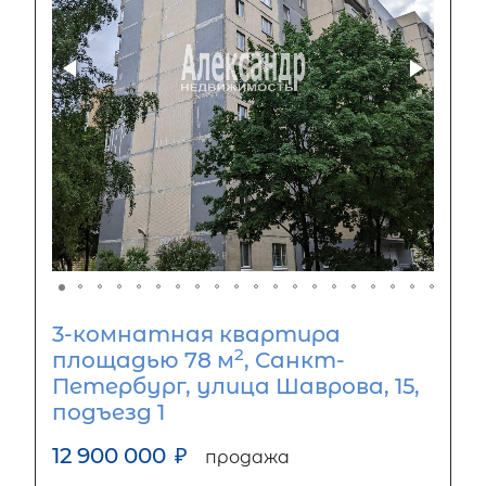
3-комнатная квартира
2
площадью 78 м
, Санкт-
Петербург, улица Шаврова, 15,
подъезд 1
12 900 000
₽
продажа