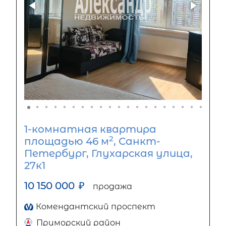
1-комнатная квартира
2
площадью 46 м
, Санкт-
Петербург, Глухарская улица,
27к1
10 150 000
₽
продажа
Комендантский проспект
Приморский район