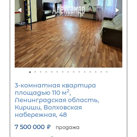
3-комнатная квартира
2
площадью 110 м
,
Ленинградская область,
Кириши, Волховская
набережная, 48
7 500 000
₽
продажа