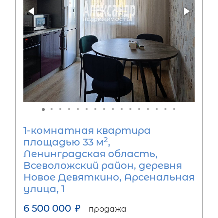
1-комнатная квартира
2
площадью 33 м
,
Ленинградская область,
Всеволожский район, деревня
Новое Девяткино, Арсенальная
улица, 1
6 500 000
₽
продажа