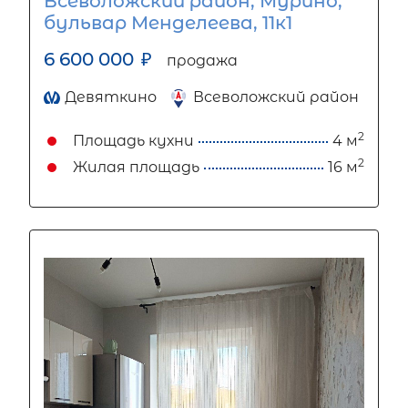
Всеволожский район, Мурино,
бульвар Менделеева, 11к1
6 600 000
₽
продажа
Девяткино
Всеволожский район
2
Площадь кухни
4 м
2
Жилая площадь
16 м