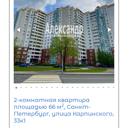
2-комнатная квартира
2
площадью 66 м
, Санкт-
Петербург, улица Карпинского,
33к1