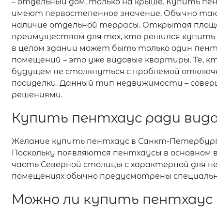
– отдельный дом, только на крыше. Купить п
имеют первостепенное значение. Обычно так
наличие отдельной террасы. Открытая площа
преимуществом для тех, кто решился купить 
в целом здании может быть только один пентх
помещений – это уже видовые квартиры. Те,
будущем не столкнуться с проблемой отключе
посиделки. Данный тип недвижимости – сове
решениями.
Купить пентхаус ради вид
Желание купить пентхаус в Санкт-Петербур
Поскольку появляются пентхаусы в основном 
часть Северной столицы с характерной для н
помещениях обычно предусмотрены специальн
Можно ли купить пентхаус 