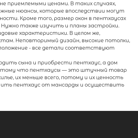
не приемлемыми ценами. В таких случаях,
ажные нюансы, которые впоследствии могут
ости. Кроме того, размер окон в пентхаусах
. Нужно также изучить и планы застройки.
довые характеристики. В целом же,
ктам. Неповторимый дизайн, высокие потолки,
сположение - все детали соответствуют
одить сына и приобрести пентхаус, а дом
, потому что пентхаусы — это штучный товар
лье, их меньше всего, потому и их ценность
ичить пентхаус от мансарды и осуществить