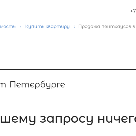
+7
имость
Купить квартиру
Продажа пентхаусов в
кт-Петербурге
шему запросу ничего