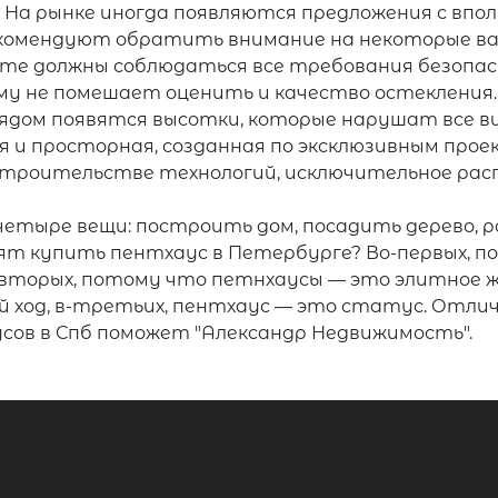
На рынке иногда появляются предложения с впол
рекомендуют обратить внимание на некоторые в
те должны соблюдаться все требования безопасн
ому не помешает оценить и качество остекления
ядом появятся высотки, которые нарушат все ви
я и просторная, созданная по эксклюзивным прое
 строительстве технологий, исключительное ра
етыре вещи: построить дом, посадить дерево, р
отят купить пентхаус в Петербурге? Во-первых
-вторых, потому что петнхаусы — это элитное жи
й ход, в-третьих, пентхаус — это статус. Отл
сов в Спб поможет "Александр Недвижимость".