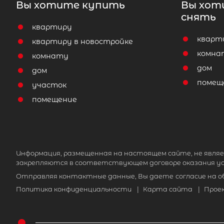
Вы хотите купить
Вы хот
снять
квартиру
кварт
квартиру в новостройке
комна
комнату
дом
дом
помещ
участок
помещение
Информация, размещенная на настоящем сайте, не являе
закрепляются в соответствующем договоре оказания ус
Отправляя контактные данные, Вы даете
согласие на 
Политика конфиденциальности
|
Карта сайта
|
Прое