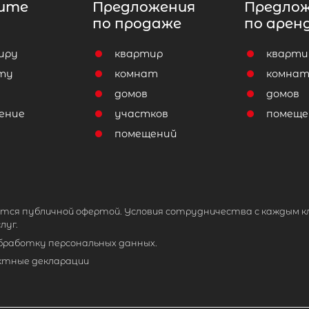
ите
Предложения
Предло
по продаже
по арен
иру
квартир
кварти
ту
комнат
комна
домов
домов
ение
участков
помеще
помещений
тся публичной офертой. Условия сотрудничества с каждым к
луг.
обработку персональных данных.
ктные декларации