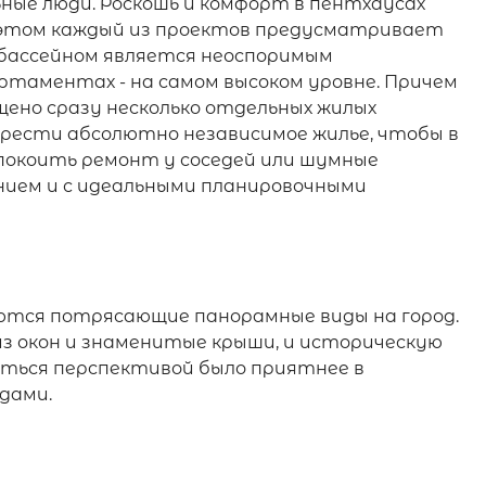
ные люди. Роскошь и комфорт в пентхаусах
и этом каждый из проектов предусматривает
бассейном является неоспоримым
ртаментах - на самом высоком уровне. Причем
щено сразу несколько отдельных жилых
рести абсолютно независимое жилье, чтобы в
покоить ремонт у соседей или шумные
нием и с идеальными планировочными
тся потрясающие панорамные виды на город.
з окон и знаменитые крыши, и историческую
аться перспективой было приятнее в
дами.