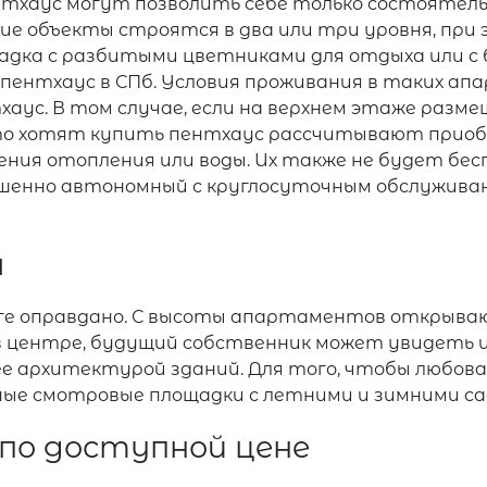
ентхаус могут позволить себе только состоятель
ие объекты строятся в два или три уровня, пр
дка с разбитыми цветниками для отдыха или с 
пентхаус в СПб. Условия проживания в таких апа
аус. В том случае, если на верхнем этаже разме
 кто хотят купить пентхаус рассчитывают приоб
ния отопления или воды. Их также не будет бес
ршенно автономный с круглосуточным обслужива
а
ге оправдано. С высоты апартаментов открываю
в центре, будущий собственник может увидеть и
ее архитектурой зданий. Для того, чтобы любов
ые смотровые площадки с летними и зимними са
по доступной цене