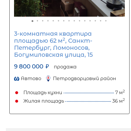
3-комнатная квартира
2
площадью 62 м
, Санкт-
Петербург, Ломоносов,
Богумиловская улица, 15
9 800 000
₽
продажа
Автово
Петродворцовый район
2
Площадь кухни
7 м
2
Жилая площадь
36 м