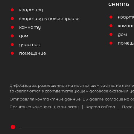
снять
квартиру
кварт
квартиру в новостройке
комна
комнату
дом
дом
помещ
участок
помещение
Информация, размещенная на настоящем сайте, не являе
закрепляются в соответствующем договоре оказания ус
Отправляя контактные данные, Вы даете
согласие на 
Политика конфиденциальности
|
Карта сайта
|
Прое