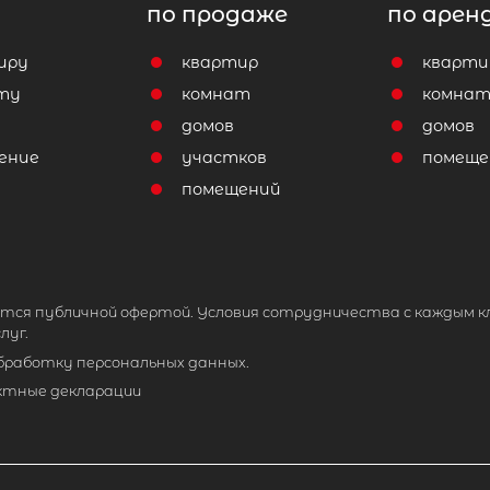
по продаже
по арен
иру
квартир
кварти
ту
комнат
комна
домов
домов
ение
участков
помеще
помещений
тся публичной офертой. Условия сотрудничества с каждым к
луг.
обработку персональных данных.
ктные декларации