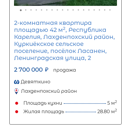
2-комнатная квартира
2
площадью 42 м
, Республика
Карелия, Лахденпохский район,
Куркиёкское сельское
поселение, посёлок Ласанен,
Ленинградская улица, 2
2 700 000
₽
продажа
Девяткино
Лахденпохский район
2
Площадь кухни
5 м
2
Жилая площадь
28.80 м