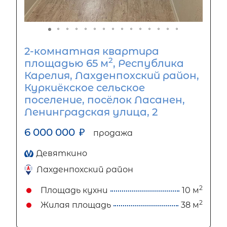
2-комнатная квартира
2
площадью 65 м
, Республика
Карелия, Лахденпохский район,
Куркиёкское сельское
поселение, посёлок Ласанен,
Ленинградская улица, 2
6 000 000
₽
продажа
Девяткино
Лахденпохский район
2
Площадь кухни
10 м
2
Жилая площадь
38 м