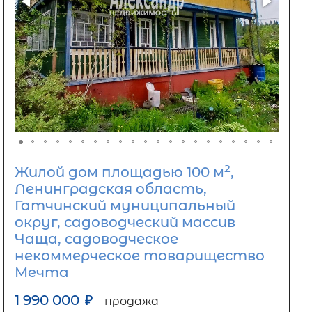
2
Жилой дом площадью 100 м
,
Ленинградская область,
Гатчинский муниципальный
округ, садоводческий массив
Чаща, садоводческое
некоммерческое товарищество
Мечта
1 990 000
₽
продажа