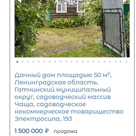
2
Дачный дом площадью 50 м
,
Ленинградская область,
Гатчинский муниципальный
округ, садоводческий массив
Чаща, садоводческое
некоммерческое товарищество
Электросила, 193
1 500 000
₽
продажа