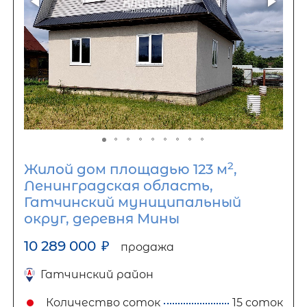
2
Жилой дом площадью 123 м
,
Ленинградская область,
Гатчинский муниципальный
округ, деревня Мины
10 289 000
₽
продажа
Гатчинский район
Количество соток
15 соток