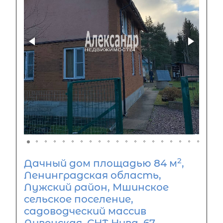
2
Дачный дом площадью 84 м
,
Ленинградская область,
Лужский район, Мшинское
сельское поселение,
садоводческий массив