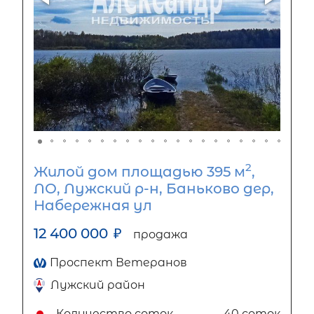
2
Жилой дом площадью 395 м
,
ЛО, Лужский р-н, Баньково дер,
Набережная ул
12 400 000
₽
продажа
Проспект Ветеранов
Лужский район
Количество соток
40 соток