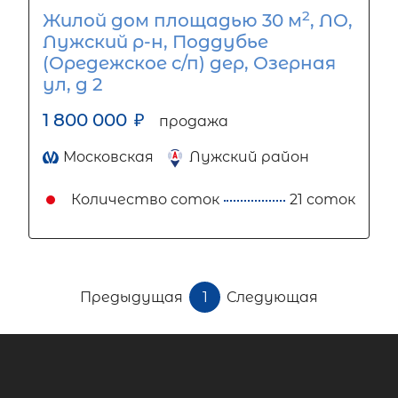
2
Жилой дом площадью 30 м
, ЛО,
Лужский р-н, Поддубье
(Оредежское с/п) дер, Озерная
ул, д 2
1 800 000
₽
продажа
Московская
Лужский район
Количество соток
21 соток
Предыдущая
1
Следующая