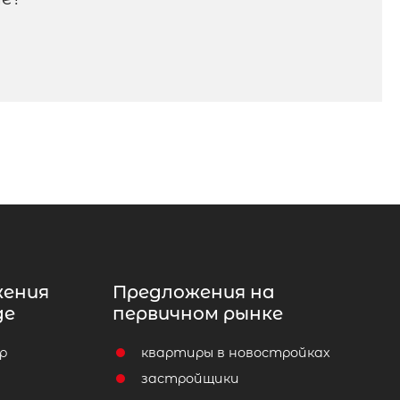
жения
Предложения на
де
первичном рынке
р
квартиры в новостройках
т
застройщики