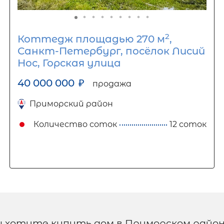
2
Коттедж площадью 270 м
,
Санкт-Петербург, посёлок Лисий
Нос, Горская улица
40 000 000
₽
продажа
Приморский район
Количество соток
12 соток
ы хотите купить дом в Приморском район