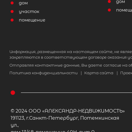
дом
дом
помещ
участок
помещение
Информация, размещенная на настоящем сайте, не являе
закрепляются в соответствующем договоре оказания ус
Отправляя контактные данные, Вы даете
согласие на 
Политика конфиденциальности
|
Карта сайта
|
Прое
© 2024 ООО «АЛЕКСАНДР-НЕДВИЖИМОСТЬ»
191123, г.Санкт-Петербург, Потемкинская
ул.,