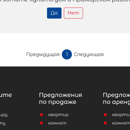
Да
Нет
Предыдущая
1
Следующая
ите
Предложения
Предло
по продаже
по арен
иру
квартир
кварти
ту
комнат
комна