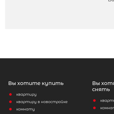
Вы хотите купить
Вы хот
снять
квартиру
кварт
квартиру в новостройке
комна
комнату