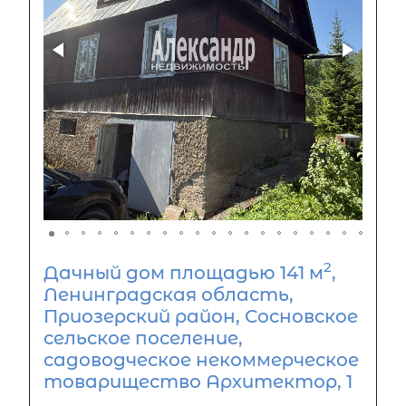
2
Дачный дом площадью 141 м
,
Ленинградская область,
Приозерский район, Сосновское
сельское поселение,
садоводческое некоммерческое
товарищество Архитектор, 1