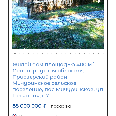
2
Жилой дом площадью 400 м
,
Ленинградская область,
Приозерский район,
Мичуринское сельское
поселение, пос Мичуринское, ул
Песчаная, д7
85 000 000
₽
продажа