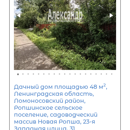
2
Дачный дом площадью 48 м
,
Ленинградская область,
Ломоносовский район,
Ропшинское сельское
поселение, садоводческий
массив Новая Ропша, 23-я
Западная улица, 31