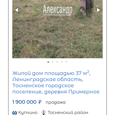
2
Жилой дом площадью 37 м
,
Ленинградская область,
Тосненское городское
поселение, деревня Примерное
1 900 000
₽
продажа
Купчино
Тосненский район