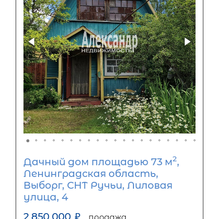
2
Дачный дом площадью 73 м
,
Ленинградская область,
Выборг, СНТ Ручьи, Лиловая
улица, 4
2 850 000
₽
продажа