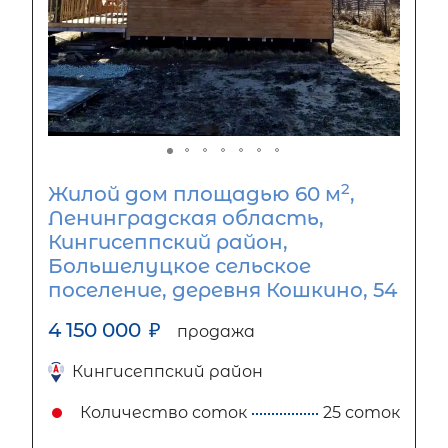
2
Жилой дом площадью 60 м
,
Ленинградская область,
Кингисеппский район,
Большелуцкое сельское
поселение, деревня Кошкино, 54
4 150 000
₽
продажа
Кингисеппский район
Количество соток
25 соток