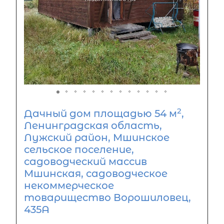
2
Дачный дом площадью 54 м
,
Ленинградская область,
Лужский район, Мшинское
сельское поселение,
садоводческий массив
Мшинская, садоводческое
некоммерческое
товарищество Ворошиловец,
435А