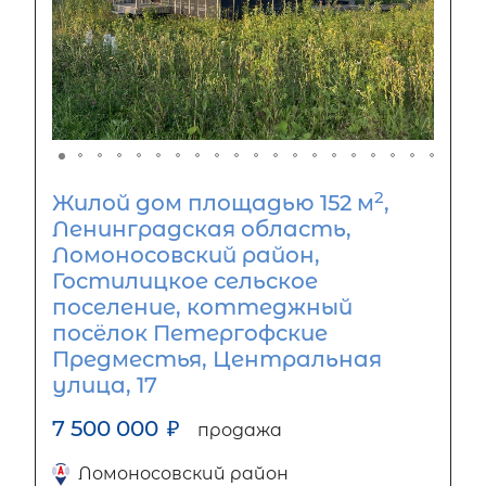
2
Жилой дом площадью 152 м
,
Ленинградская область,
Ломоносовский район,
Гостилицкое сельское
поселение, коттеджный
посёлок Петергофские
Предместья, Центральная
улица, 17
7 500 000
₽
продажа
Ломоносовский район