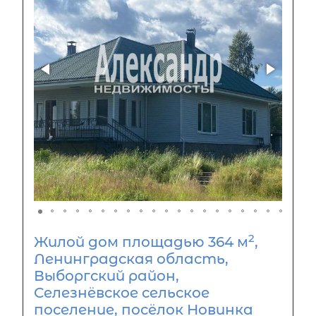
2
Жилой дом площадью 364 м
,
Ленинградская область,
Выборгский район,
Селезнёвское сельское
поселение, посёлок Новинка