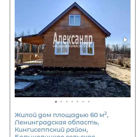
2
Жилой дом площадью 60 м
,
Ленинградская область,
Кингисеппский район,
Большелуцкое сельское