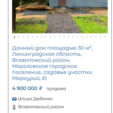
2
Дачный дом площадью 30 м
,
Ленинградская область,
Всеволожский район,
Морозовское городское
поселение, садовые участки
Меркурий, 61
4 900 000
₽
продажа
Улица Дыбенко
Всеволожский район