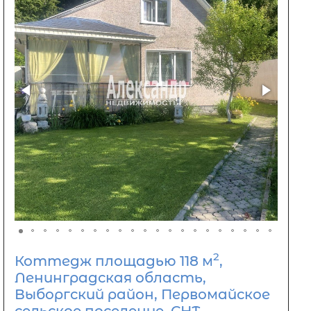
2
Коттедж площадью 118 м
,
Ленинградская область,
Выборгский район, Первомайское
сельское поселение, СНТ