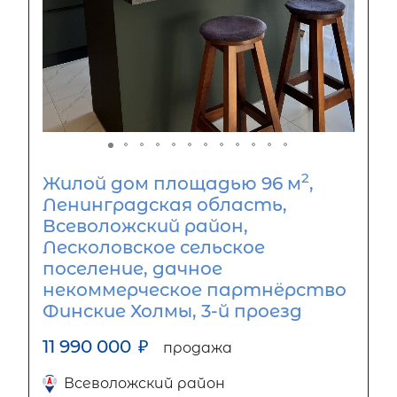
2
Жилой дом площадью 96 м
,
Ленинградская область,
Всеволожский район,
Лесколовское сельское
поселение, дачное
некоммерческое партнёрство
Финские Холмы, 3-й проезд
11 990 000
₽
продажа
Всеволожский район