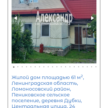
2
Жилой дом площадью 61 м
,
Ленинградская область,
Ломоносовский район,
Пениковское сельское
поселение, деревня Дубки,
Центральная улица, 24