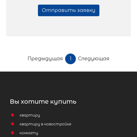
Отправить заявку
Предыдущая
1
Следующая
Вы хотите купить
квартиру
квартиру в новостройке
комнату