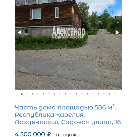
2
Часть дома площадью 586 м
,
Республика Карелия,
Лахденпохья, Садовая улица, 16
4 500 000
₽
продажа