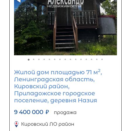
2
Жилой дом площадью 71 м
,
Ленинградская область,
Кировский район,
Приладожское городское
поселение, деревня Назия
9 400 000
₽
продажа
Кировский ЛО район