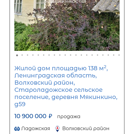
2
Жилой дом площадью 138 м
,
Ленинградская область,
Волховский район,
Староладожское сельское
поселение, деревня Мякинкино,
д59
10 900 000
₽
продажа
Ладожская
Волховский район