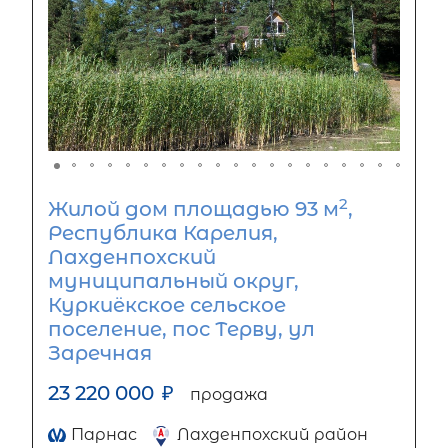
2
Жилой дом площадью 93 м
,
Республика Карелия,
Лахденпохский
муниципальный округ,
Куркиёкское сельское
поселение, пос Терву, ул
Заречная
23 220 000
₽
продажа
Парнас
Лахденпохский район