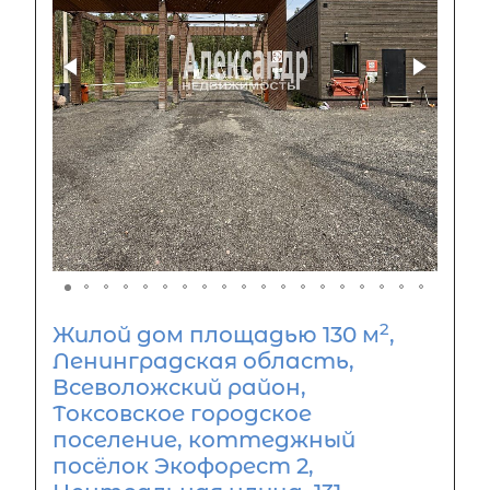
2
Жилой дом площадью 130 м
,
Ленинградская область,
Всеволожский район,
Токсовское городское
поселение, коттеджный
посёлок Экофорест 2,