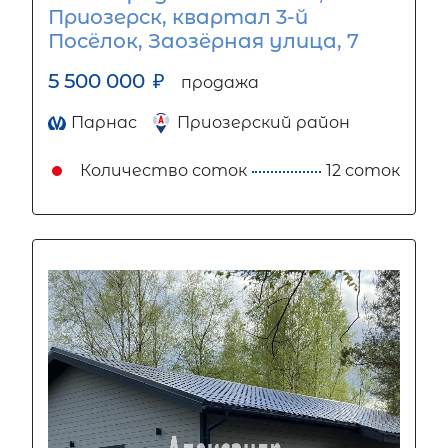
Приозерск, квартал 3-й
Посёлок, Заозёрная улица, 7
5 500 000
₽
продажа
Парнас
Приозерский район
Количество соток
12 соток