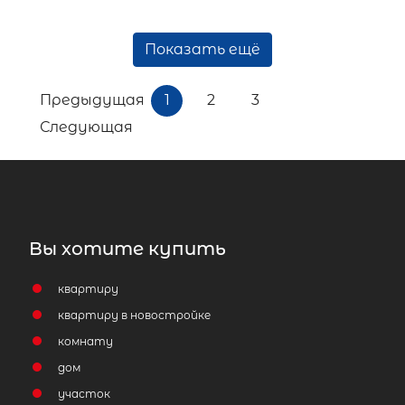
Показать ещё
Предыдущая
1
2
3
Следующая
Вы хотите купить
квартиру
квартиру в новостройке
комнату
дом
участок