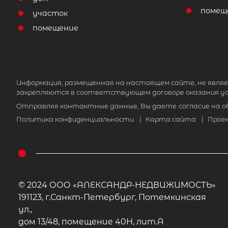
помещ
участок
помещение
Информация, размещенная на настоящем сайте, не являе
закрепляются в соответствующем договоре оказания ус
Отправляя контактные данные, Вы даете
согласие на 
Политика конфиденциальности
|
Карта сайта
|
Прое
© 2024 ООО «АЛЕКСАНДР-НЕДВИЖИМОСТЬ»
191123, г.Санкт-Петербург, Потемкинская
ул.,
дом 13/48, помещение 40Н, лит.А