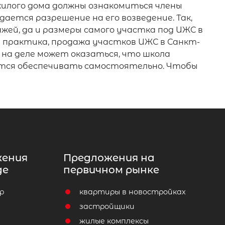
илого дома должны ознакомиться члены
ется разрешение на его возведение. Так,
жей, да и размеры самого участка под ИЖС в
т практика, продажа участков ИЖС в Санкт-
на деле может оказаться, что школа
дется обеспечивать самостоятельно. Чтобы
жения
Предложения на
де
первичном рынке
р
квартиры в новостройках
т
застройщики
жилые комплексы