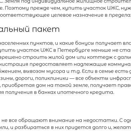
. Земля под индивидуальное жилищное строите
ве. Поэтому прежде чем, купить участок ИЖС, н
соответствующее целевое назначение в пределах
иальный пакет
аселенных пунктов, и какие бонусы получает в
упить участок ИЖС в Петербурге меньше не ста
е разрешено строить жилой дом или коттедж с д
министрация предоставляет надлежащие коммуна
жением, вывозом мусора и т.д. Если в семье есть
азины, дороги, поликлиники — все объекты инфр
, приобретая дом на такой земле, получает пра
я получения в банках ипотечного кредита.
 не все обращают внимание на недостатки. С од
и, и разбираться в них придется долго и, жела