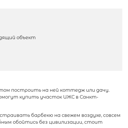
одящий объект
том построить на ней коттедж или дачу.
омогут купить участок ИЖС в Санкт-
устраивать барбекю на свежем воздухе, совсем
обным обойтись без цивилизации, стоит