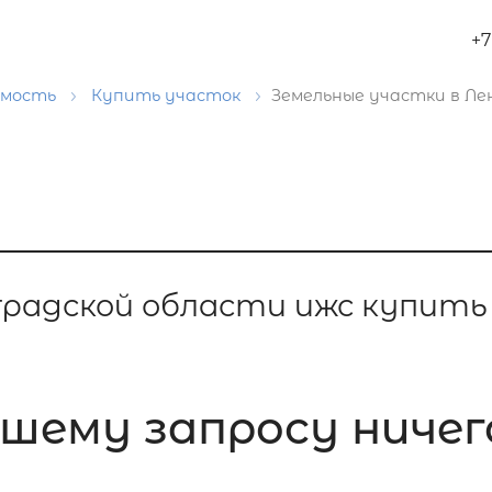
+7
имость
Купить участок
Земельные участки в Ле
градской области ижс купить
шему запросу ничего