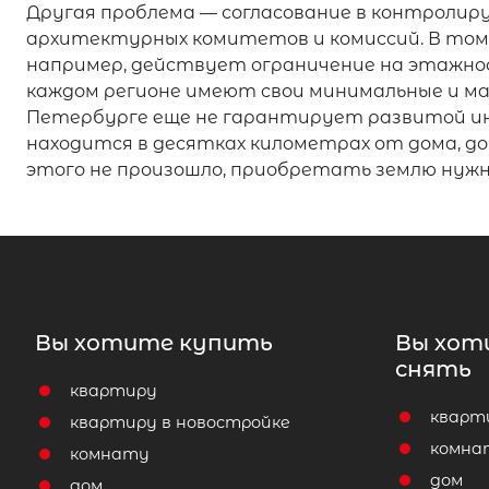
Другая проблема — согласование в контроли
архитектурных комитетов и комиссий. В том 
например, действует ограничение на этажност
каждом регионе имеют свои минимальные и ма
Петербурге еще не гарантирует развитой инф
находится в десятках километрах от дома, д
этого не произошло, приобретать землю нужн
Вы хотите купить
Вы хот
снять
квартиру
кварт
квартиру в новостройке
комна
комнату
дом
дом