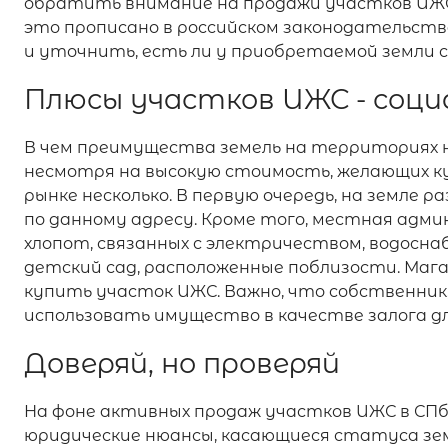
обратить внимание на продажи участков ИЖС
это прописано в российском законодательст
и уточнить, есть ли у приобретаемой земли 
Плюсы участков ИЖС - соц
В чем преимущества земель на территориях н
несмотря на высокую стоимость, желающих к
рынке несколько. В первую очередь, на земл
по данному адресу. Кроме того, местная ад
хлопот, связанных с электричеством, водоснаб
детский сад, расположенные поблизости. Маг
купить участок ИЖС. Важно, что собственник
использовать имущество в качестве залога дл
Доверяй, но проверяй
На фоне активных продаж участков ИЖС в СПб
юридические нюансы, касающиеся статуса земл