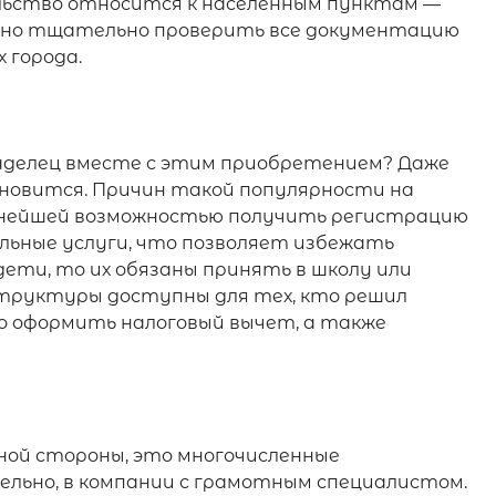
льство относится к населенным пунктам —
ужно тщательно проверить все документацию
 города.
ладелец вместе с этим приобретением? Даже
новится. Причин такой популярности на
альнейшей возможностью получить регистрацию
льные услуги, что позволяет избежать
 дети, то их обязаны принять в школу или
аструктуры доступны для тех, кто решил
во оформить налоговый вычет, а также
ной стороны, это многочисленные
тельно, в компании с грамотным специалистом.