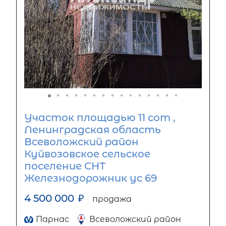
Участок площадью 11 сот ,
Ленинградская область
Всеволожский район
Куйвозовское сельское
поселение СНТ
Железнодорожник ус 69
4 500 000
₽
продажа
Парнас
Всеволожский район