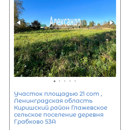
Участок площадью 21 сот ,
Ленинградская область
Киришский район Глажевское
сельское поселение деревня
Грабково 53А