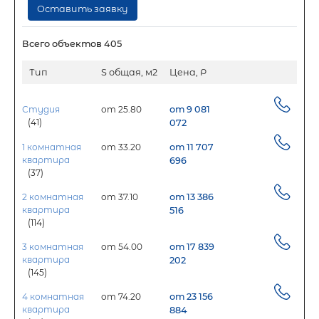
Оставить заявку
Всего объектов 405
Тип
S общая, м2
Цена, Р
Студия
от 25.80
от 9 081
(41)
072
1 комнатная
от 33.20
от 11 707
квартира
696
(37)
2 комнатная
от 37.10
от 13 386
квартира
516
(114)
3 комнатная
от 54.00
от 17 839
квартира
202
(145)
4 комнатная
от 74.20
от 23 156
квартира
884