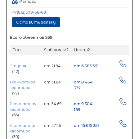
Автово
+7(812)309-68-68
Оставить заявку
Всего объектов 269
Тип
S общая, м2
Цена, Р
Студия
от 21.94
от 6 385 361
(42)
1 комнатная
от 31.84
от 8 464
квартира
337
(77)
2 комнатная
от 34.69
от 9 304
квартира
189
(66)
3 комнатная
от 57.26
от 15 615 351
квартира
(30)