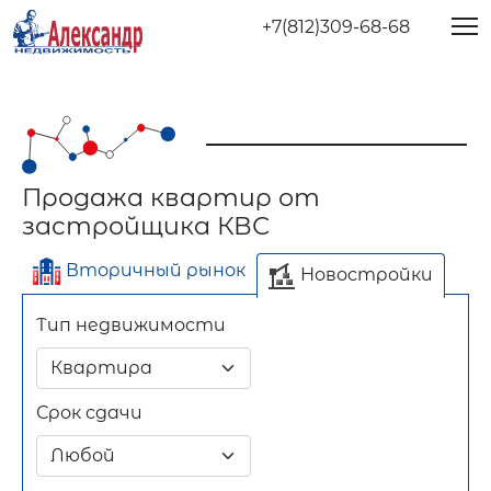
+7(812)309-68-68
Продажа квартир от
застройщика КВС
Вторичный рынок
Новостройки
Тип недвижимости
Отдельно стоящее
Длительный срок
Только
Посуточно
Без
Всё
здание
переуступки
переуступок
Срок сдачи