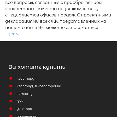
все вопросы, связанные с приобретением
конкретного объекта недвижимости, у
специалистов офисов продаж. С проектными
декларациями всех ЖК, представленных на
нашем сайте Вы можете ознакомиться
здесь
Вы хотите купить
квартиру
квартиру в новостройке
комнату
дом
участок
помещение