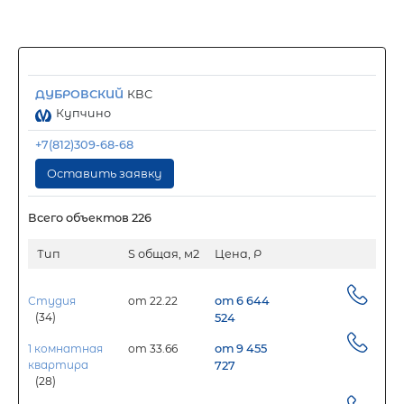
ДУБРОВСКИЙ
КВС
Купчино
+7(812)309-68-68
Оставить заявку
Всего объектов 226
Тип
S общая, м2
Цена, Р
Студия
от 22.22
от 6 644
(34)
524
1 комнатная
от 33.66
от 9 455
квартира
727
(28)