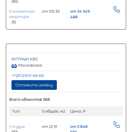
(60)
5 комнатная
от 105.30
от 34 549
квартира
488
(8)
ЮГТАУН
КВС
Московская
+7(812)309-68-68
Оставить заявку
Всего объектов 568
Тип
S общая, м2
Цена, Р
Студия
от 22.91
от 5 848
(97)