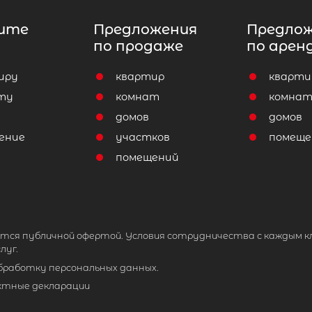
ите
Предложения
Предло
по продаже
по арен
иру
квартир
кварти
ту
комнат
комна
домов
домов
ение
участков
помеще
помещений
тся публичной офертой. Условия сотрудничества с каждым к
луг.
обработку персональных данных.
ктные декларации