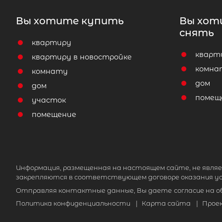
Вы хотите купить
Вы хот
снять
квартиру
кварт
квартиру в новостройке
комна
комнату
дом
дом
помещ
участок
помещение
Информация, размещенная на настоящем сайте, не являе
закрепляются в соответствующем договоре оказания ус
Отправляя контактные данные, Вы даете
согласие на 
Политика конфиденциальности
|
Карта сайта
|
Прое