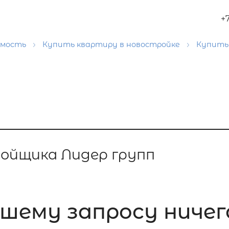
+
имость
Купить квартиру в новостройке
Купить
ойщика Лидер групп
шему запросу ничег