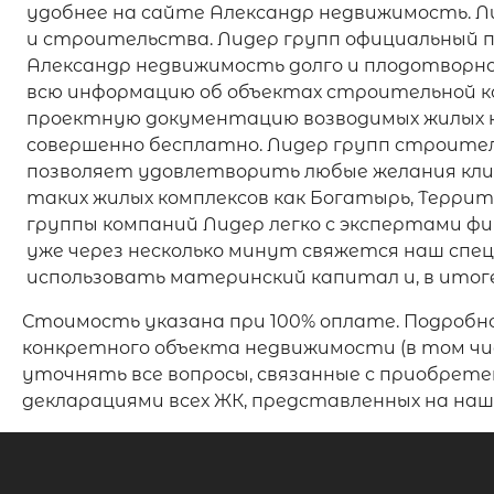
удобнее на сайте Александр недвижимость. Л
и строительства. Лидер групп официальный 
Александр недвижимость долго и плодотворн
всю информацию об объектах строительной ко
проектную документацию возводимых жилых ко
совершенно бесплатно. Лидер групп строител
позволяет удовлетворить любые желания кли
таких жилых комплексов как Богатырь, Террит
группы компаний Лидер легко с экспертами ф
уже через несколько минут свяжется наш сп
использовать материнский капитал и, в итог
Стоимость указана при 100% оплате. Подробн
конкретного объекта недвижимости (в том чис
уточнять все вопросы, связанные с приобрет
декларациями всех ЖК, представленных на н