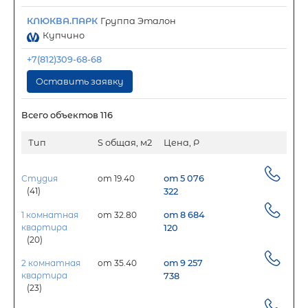
КЛЮКВА.ПАРК
Группа Эталон
Купчино
+7(812)309-68-68
Оставить заявку
Всего объектов 116
Тип
S общая, м2
Цена, Р
Студия
от 19.40
от 5 076
(41)
322
1 комнатная
от 32.80
от 8 684
квартира
120
(20)
2 комнатная
от 35.40
от 9 257
квартира
738
(23)