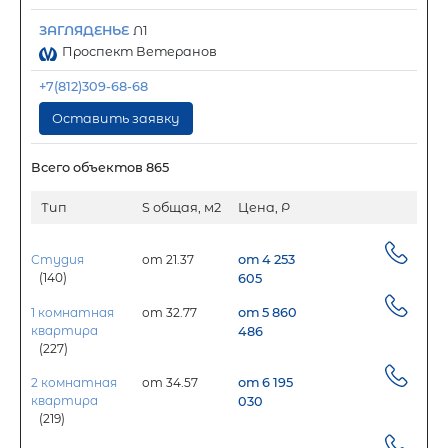
ЗАГЛЯДЕНЬЕ
Л1
Проспект Ветеранов
+7(812)309-68-68
Оставить заявку
Всего объектов 865
Тип
S общая, м2
Цена, Р
Студия
от 21.37
от 4 253
(140)
605
1 комнатная
от 32.77
от 5 860
квартира
486
(227)
2 комнатная
от 34.57
от 6 195
квартира
030
(219)