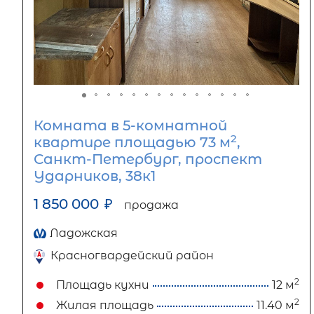
Комната в 5-комнатной
2
квартире площадью 73 м
,
Санкт-Петербург, проспект
Ударников, 38к1
1 850 000
₽
продажа
Ладожская
Красногвардейский район
2
Площадь кухни
12 м
2
Жилая площадь
11.40 м