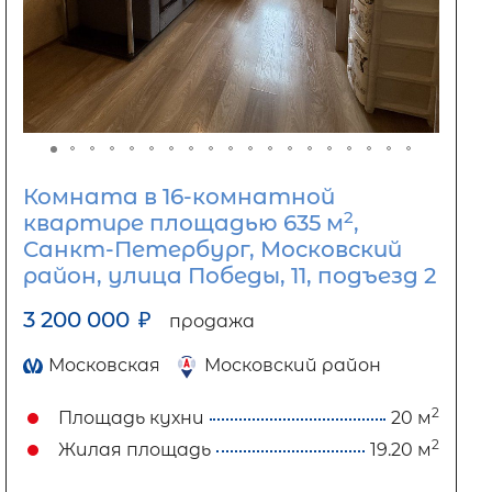
Комната в 16-комнатной
2
квартире площадью 635 м
,
Санкт-Петербург, Московский
район, улица Победы, 11, подъезд 2
3 200 000
₽
продажа
Московская
Московский район
2
Площадь кухни
20 м
2
Жилая площадь
19.20 м