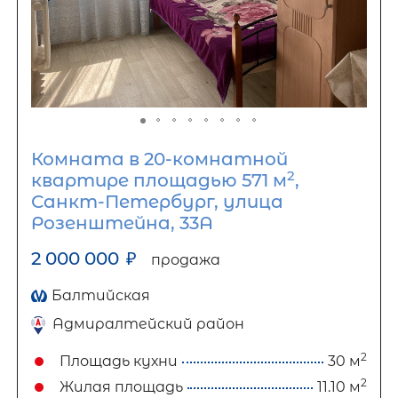
Комната в 20-комнатной
2
квартире площадью 571 м
,
Санкт-Петербург, улица
Розенштейна, 33А
2 000 000
₽
продажа
Балтийская
Адмиралтейский район
2
Площадь кухни
30 м
2
Жилая площадь
11.10 м