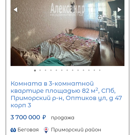
Комната в 3-комнатной
2
квартире площадью 82 м
, СПб,
Приморский р-н, Оптиков ул, д 47
корп 3
3 700 000
₽
продажа
Беговая
Приморский район