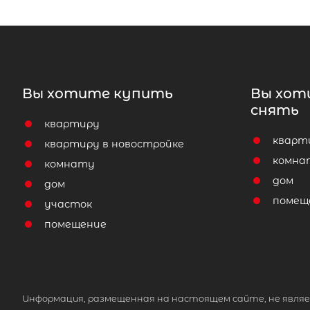
Вы хотите купить
Вы хот
снять
квартиру
кварт
квартиру в новостройке
комна
комнату
дом
дом
помещ
участок
помещение
Информация, размещенная на настоящем сайте, не являе