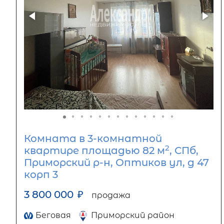
Комната в 3-комнатной
2
квартире площадью 82 м
, СПб,
Приморский р-н, Оптиков ул, д 47
корп 3
3 800 000
₽
продажа
Беговая
Приморский район