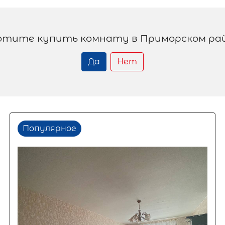
отите купить комнату в Приморском ра
Да
Нет
Популярное