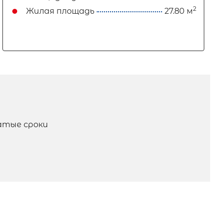
2
Жилая площадь
27.80 м
атые сроки