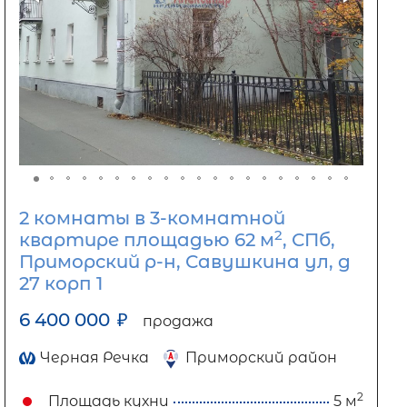
2 комнаты в 3-комнатной
2
квартире площадью 62 м
, СПб,
Приморский р-н, Савушкина ул, д
27 корп 1
6 400 000
₽
продажа
Черная Речка
Приморский район
2
Площадь кухни
5 м