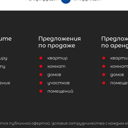
ите
Предложения
Предло
по продаже
по арен
иру
квартир
кварти
ту
комнат
комна
домов
домов
ение
участков
помеще
помещений
тся публичной офертой. Условия сотрудничества с каждым к