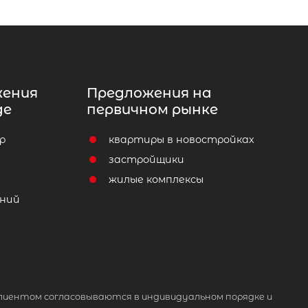
жения
Предложения на
де
первичном рынке
р
квартиры в новостройках
т
застройщики
жилые комплексы
ний
лиентом согласовываются в индивидуальном порядке и