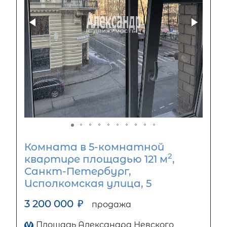
Комната в 5-комнатной
2
квартире площадью 121 м
,
Санкт-Петербург,
Исполкомская улица, 5
3 200 000
₽
продажа
Площадь Александра Невского