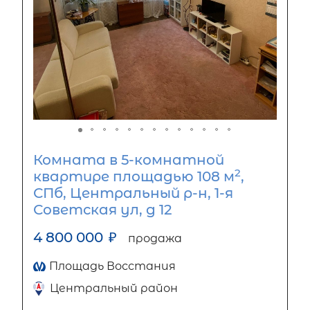
Комната в 5-комнатной
2
квартире площадью 108 м
,
СПб, Центральный р-н, 1-я
Советская ул, д 12
4 800 000
₽
продажа
Площадь Восстания
Центральный район