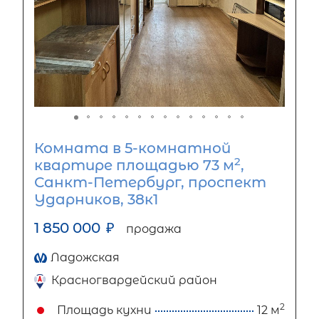
Комната в 5-комнатной
2
квартире площадью 73 м
,
Санкт-Петербург, проспект
Ударников, 38к1
1 850 000
₽
продажа
Ладожская
Красногвардейский район
2
Площадь кухни
12 м