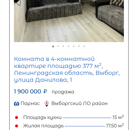
Комната в 4-комнатной
2
квартире площадью 377 м
,
Ленинградская область, Выборг,
улица Данилова, 1
1 900 000
₽
продажа
Парнас
Выборгский ЛО район
2
Площадь кухни
15 м
2
Жилая площадь
17.50 м