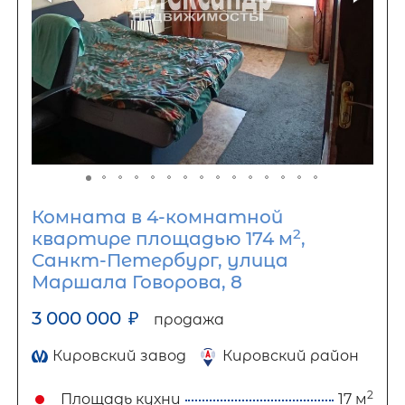
Комната в 4-комнатной
2
квартире площадью 174 м
,
Санкт-Петербург, улица
Маршала Говорова, 8
3 000 000
₽
продажа
Кировский завод
Кировский район
2
Площадь кухни
17 м