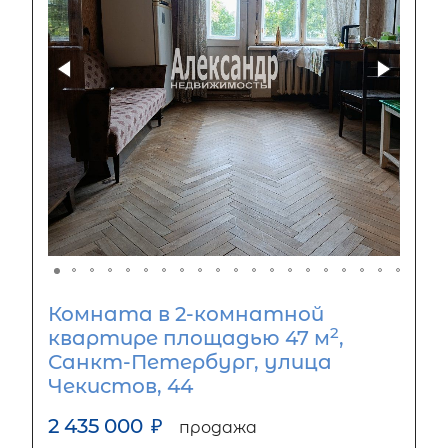
Комната в 2-комнатной
2
квартире площадью 47 м
,
Санкт-Петербург, улица
Чекистов, 44
2 435 000
₽
продажа