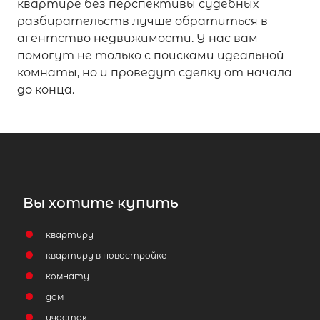
квартире без перспективы судебных
разбирательств лучше обратиться в
агентство недвижимости. У нас вам
помогут не только с поисками идеальной
комнаты, но и проведут сделку от начала
до конца.
Вы хотите купить
квартиру
квартиру в новостройке
комнату
дом
участок