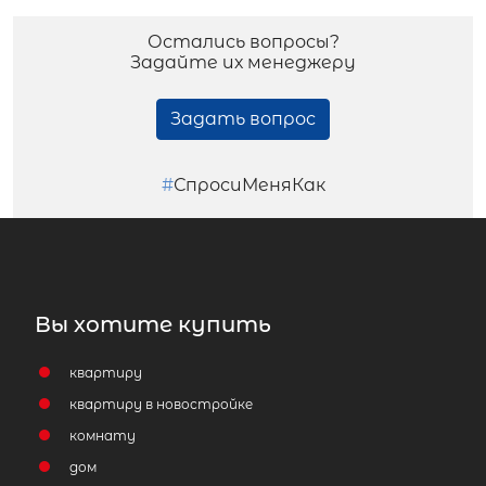
Остались вопросы?
Задайте их менеджеру
Задать вопрос
#
СпросиМеняКак
Вы хотите купить
квартиру
квартиру в новостройке
комнату
дом