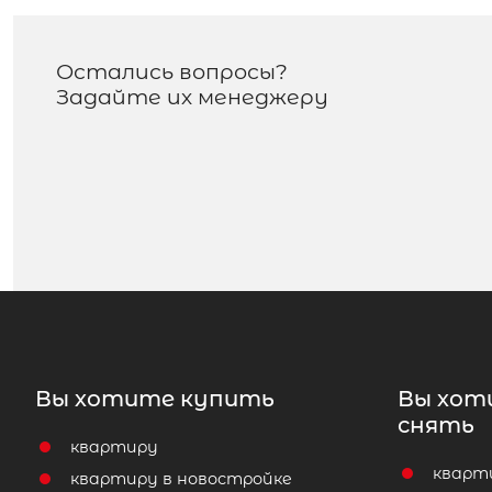
Остались вопросы?
Задайте их менеджеру
Вы хотите купить
Вы хот
снять
квартиру
кварт
квартиру в новостройке