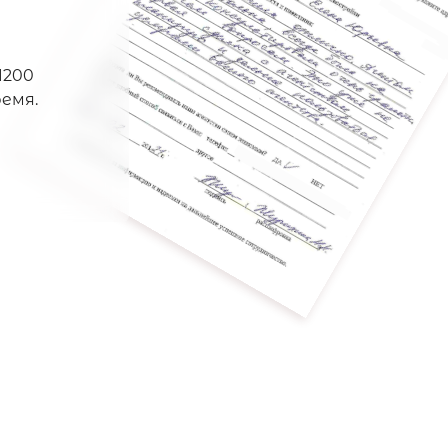
1200
емя.