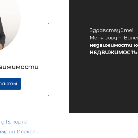
Здравствуйте!
Меня зовут Вале
недвижимости
к
НЕДВИЖИМОСТЬ
движимости
нтакты
.15, корп.1
ырин Алексей