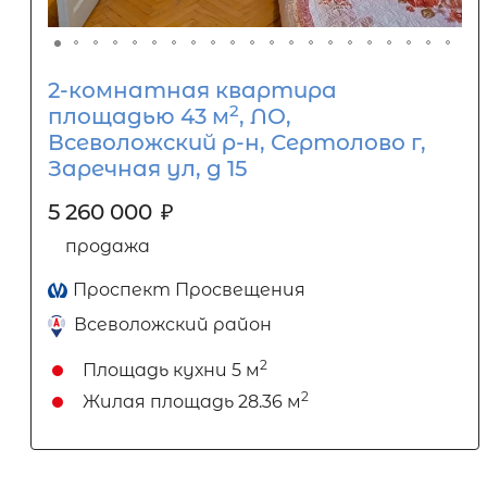
2-комнатная квартира
2
площадью 43 м
, ЛО,
Всеволожский р-н, Сертолово г,
Заречная ул, д 15
5 260 000
₽
продажа
Проспект Просвещения
Всеволожский район
2
Площадь кухни
5 м
2
Жилая площадь
28.36 м