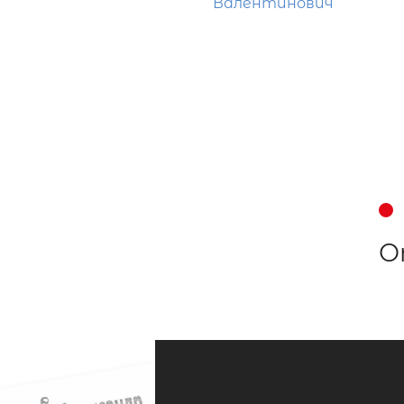
Валентинович
О