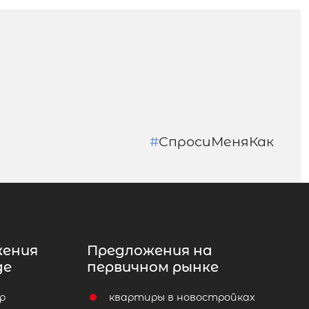
#
СпросиМеняКак
жения
Предложения на
де
первичном рынке
р
квартиры в новостройках