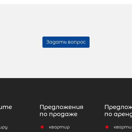
Задать вопрос
ите
Предложения
Предло
по продаже
по арен
иру
квартир
кварти