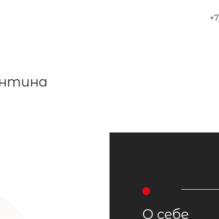
+7
ентина
О себе