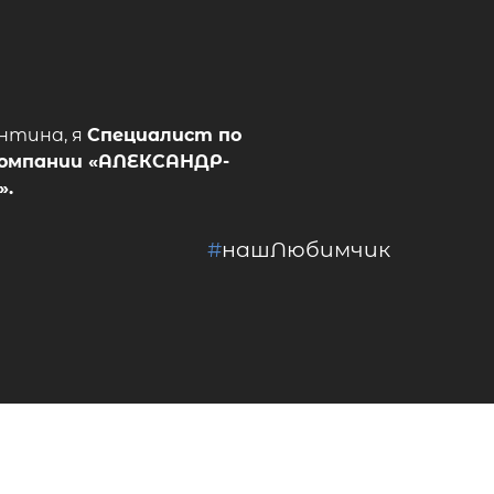
нтина, я
Специалист по
омпании
«АЛЕКСАНДР-
»
.
#
нашЛюбимчик