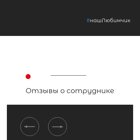
#
нашЛюбимчик
Отзывы о сотруднике
Previous
Next