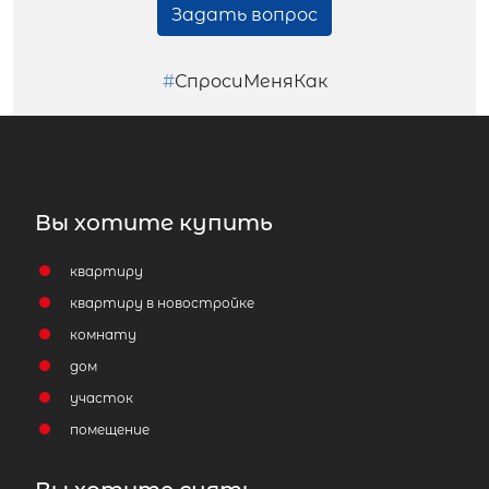
Задать вопрос
#
СпросиМеняКак
Вы хотите купить
квартиру
квартиру в новостройке
комнату
дом
участок
помещение