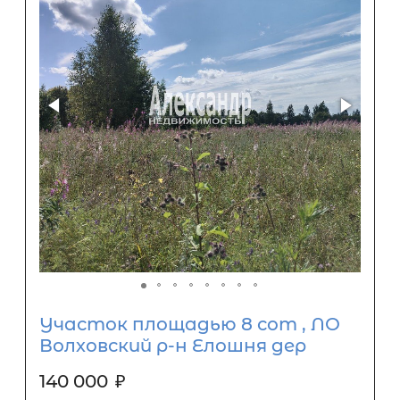
Участок площадью 8 сот , ЛО
Волховский р-н Елошня дер
140 000
₽