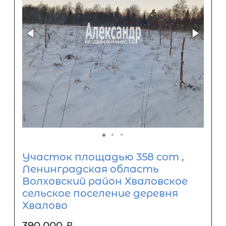
Участок площадью 358 сот ,
Ленинградская область
Волховский район Хваловское
сельское поселение деревня
Хвалово
390 000
₽