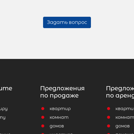
Задать вопрос
ите
Предложения
Предло
по продаже
по арен
иру
квартир
кварти
ту
комнат
комна
домов
домов