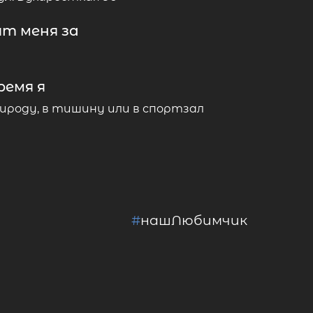
т меня за
ремя я
ироду, в тишину или в спортзал
#
нашЛюбимчик