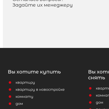
Задайте их менеджеру
Вы хотите купить
Вы хот
снять
квартиру
кварт
квартиру в новостройке
комна
комнату
дом
дом