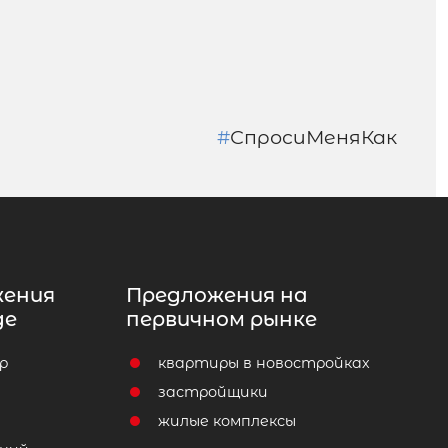
#
СпросиМеняКак
жения
Предложения на
де
первичном рынке
р
квартиры в новостройках
т
застройщики
жилые комплексы