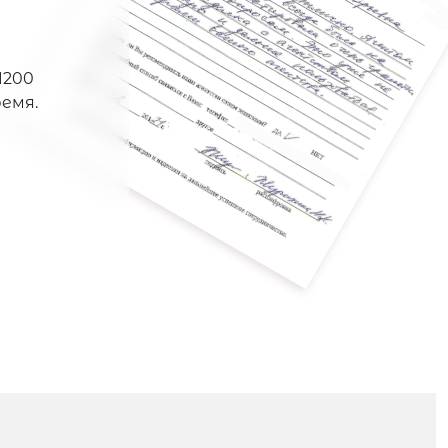
1200
емя.