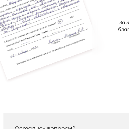
За 
бла
Остались вопросы?