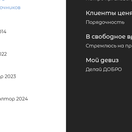
очников
Клиенты ценя
Порядочность
014
В свободное в
Стремлюсь на пр
022
Мой девиз
Делай ДОБРО
р 2023
лтор 2024