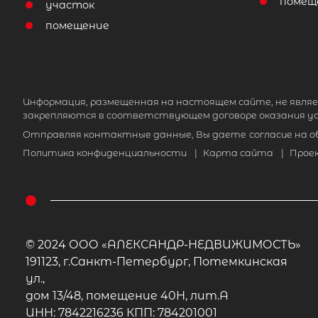
помещ
участок
помещение
Информация, размещенная на настоящем сайте, не являе
закрепляются в соответствующем договоре оказания ус
Отправляя контактные данные, Вы даете
согласие на 
Политика конфиденциальности
|
Карта сайта
|
Прое
© 2024 ООО «АЛЕКСАНДР-НЕДВИЖИМОСТЬ»
191123, г.Санкт-Петербург, Потемкинская
ул.,
дом 13/48, помещение 40Н, лит.А
ИНН: 7842216236 КПП: 784201001