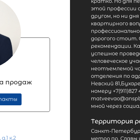
кратко. Но для п
этой профессии о
другом, но ни дня
квартирного вопр
профессионально
дорогого стоит.
рекомендации. К
успешное проведен
человеческое уч
неотъемлемой ча
отделения по адре
а продаж
Невский 81,Бухар
номеру +7(911)82
matveevao@anspb
нтакты
мной через социа
Территория 
Санкт-Петербург 
д.1 к.2
метро пр. Славы 