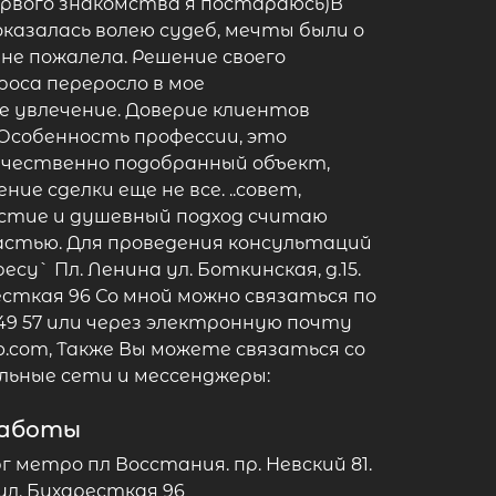
ервого знакомства я постараюсь)В
казалась волею судеб, мечты были о
 не пожалела. Решение своего
оса переросло в мое
е увлечение. Доверие клиентов
 Особенность профессии, это
ачественно подобранный объект,
ие сделки еще не все. ..совет,
астие и душевный подход считаю
стью. Для проведения консультаций
су` Пл. Ленина ул. Боткинская, д.15.
есткая 96 Со мной можно связаться по
7 49 57 или через электронную почту
.com, Также Вы можете связаться со
льные сети и мессенджеры:
работы
метро пл Восстания. пр. Невский 81.
ул. Бухаресткая 96