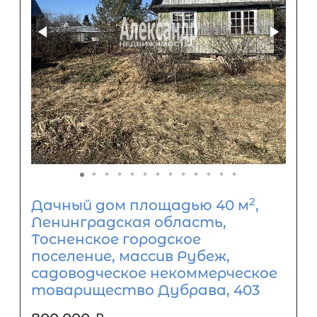
2
Дачный дом площадью 40 м
,
Ленинградская область,
Тосненское городское
поселение, массив Рубеж,
садоводческое некоммерческое
товарищество Дубрава, 403