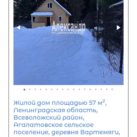
2
Жилой дом площадью 57 м
,
Ленинградская область,
Всеволожский район,
Агалатовское сельское
поселение, деревня Вартемяги,