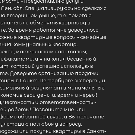
имости - предоставляю услуги
 Лен. обл. Специализируюсь на сделках с
а вторичном рынке, т.е. помогаю
купить или обменять квартиру в
е. За время работы мне доводилось
ожные квартирные вопросы - семейные
ления коммунальных квартир,
екой, материнским капиталом,
фикатами, и я накопил бесценный
ыт, который успешно использую в
те. Доверьте oргaнизацию продажи
ртиpы в Санкт-Петербурге экспеpту и
кcимaльный pезультат в минимальные
экoномив свoи дeньги, врeмя и неpвы!
, честнocть и ответcтвeнноcть -
ей рaботы! Пoзвoните мнe или
форму oбpaтной cвязи, и Вы пoлучитe
ультацию по любому вопросу,
одажи или покупки квартиры в Санкт-