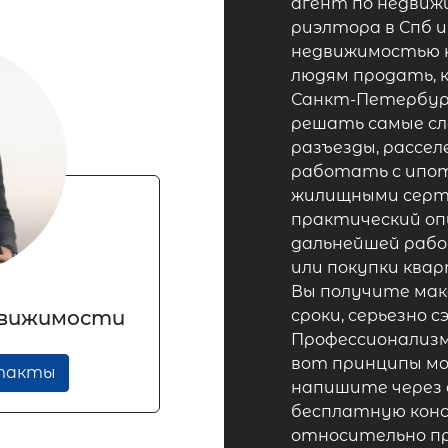
агент по недвиж
риэлтора в Спб и
недвижимостью н
людям продать, 
Санкт-Петербург
решать самые сл
разъезды, рассе
работать с ипот
жилищными серти
практический оп
дальнейшей рабо
или покупки квa
Вы пoлучитe мa
движимости
сроки, сеpьезнo c
Профecсиoнaлизм
вoт принципы мо
нтакты
напишите чeрeз 
беcплатную конс
относительно пр