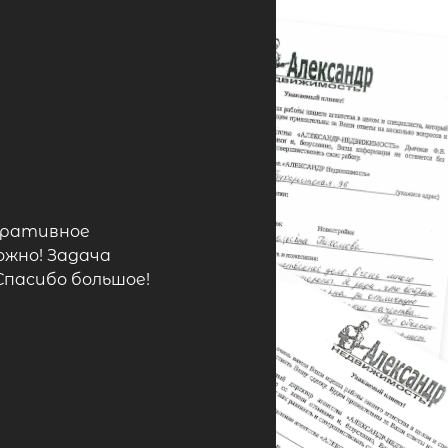
еративное
ожно! Задача
Спасибо большое!