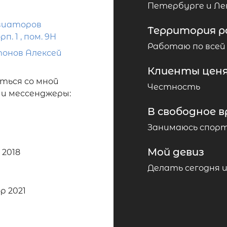
Петербурге и Ле
Авиаторов
Территория 
рп. 1 , пом. 9Н
Работаю по всей
онов Алексей
Клиенты ценя
ться со мной
Честность
 и мессенджеры:
В свободное в
Занимаюсь спор
Мой девиз
2018
Делать сегодня 
р 2021