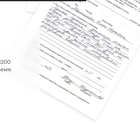
1200
емя.