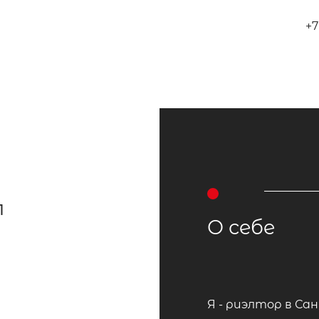
+7
л
О себе
Я - риэлтор в С