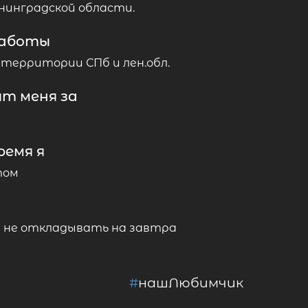
нинградской области.
работы
 территории СПб и лен.обл.
т меня за
ремя я
том
и не откладывать на завтра
#
нашЛюбимчик