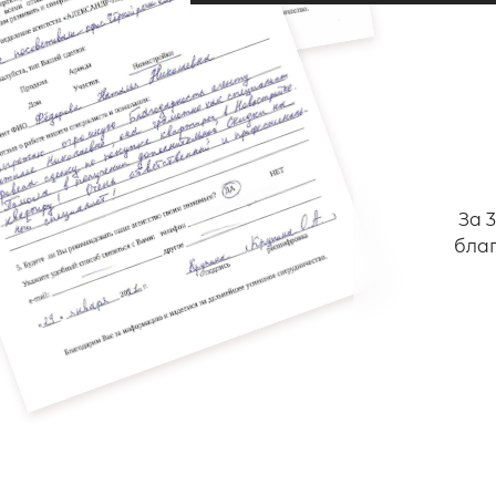
За 
бла