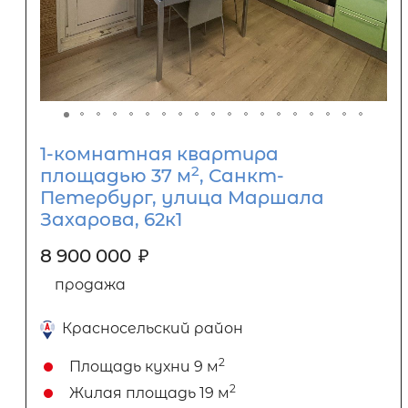
1-комнатная квартира
2
площадью 37 м
, Санкт-
Петербург, улица Маршала
Захарова, 62к1
8 900 000
₽
продажа
Красносельский район
2
Площадь кухни
9 м
2
Жилая площадь
19 м