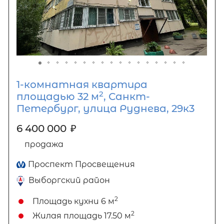
1-комнатная квартира
2
площадью 32 м
, Санкт-
Петербург, улица Руднева, 29к3
6 400 000
₽
продажа
Проспект Просвещения
Выборгский район
2
Площадь кухни
6 м
2
Жилая площадь
17.50 м