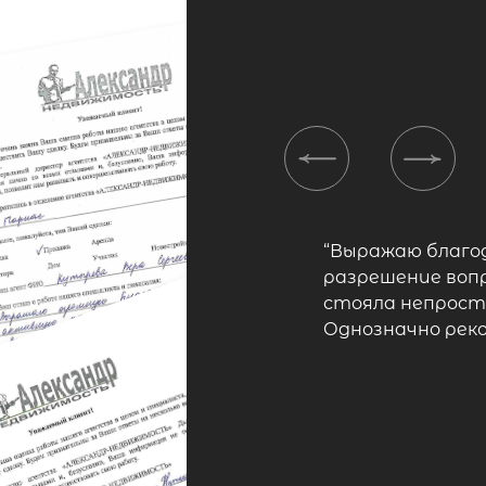
Previous
Next
“Выражаю благо
разрешение вопр
стояла непроста
Однозначно рек