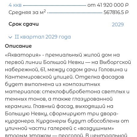
4 ккв
от 41 920 000 Р
2
Средняя за м
567816.5 Р
Срок сдачи
2029
II квартал 2029 года
Описание
«Акватория» - премиальный жилой дом на
первой линии Большой Невки — на Выборгской
набережной, 61, между садом дачи Головина и
Кантемировской улицей. Отделка фасадов
будет выполнена из композитных
материалов: стеклофибробетона светлых и
темных тонов, а также глазурованной
керамики. Главный фасад, выходящий на
Большую Невку, сформируют три двора-
курдонера. Курдонеры будут обособлены от
уличной части галереей с «воздушным»
вторым этажом — перголой. В центральной