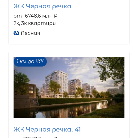
ЖК Чёрная речка
от 16748.6 млн Р
2к, 3к квартиры
Лесная
1 км до ЖК
ЖК Черная речка, 41