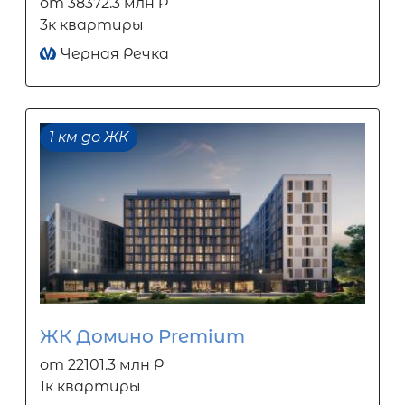
от 38372.3 млн Р
3к квартиры
Черная Речка
1 км до ЖК
ЖК Домино Premium
от 22101.3 млн Р
1к квартиры