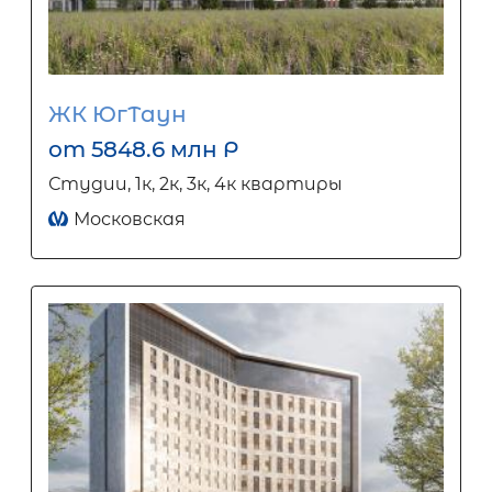
ЖК ЮгТаун
от 5848.6 млн Р
Студии, 1к, 2к, 3к, 4к квартиры
Московская