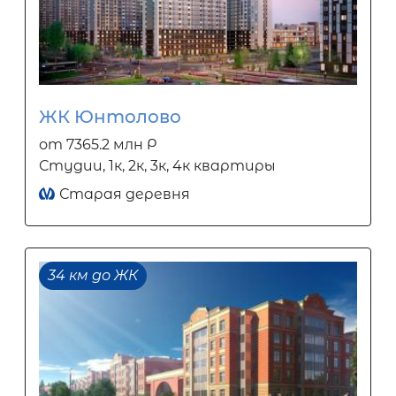
ЖК Юнтолово
от 7365.2 млн Р
Студии, 1к, 2к, 3к, 4к квартиры
Старая деревня
34 км до ЖК