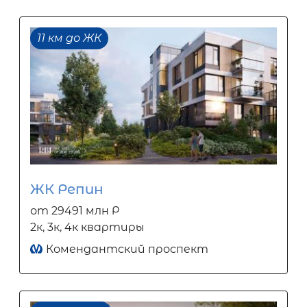
11 км до ЖК
ЖК Репин
от 29491 млн Р
2к, 3к, 4к квартиры
Комендантский проспект