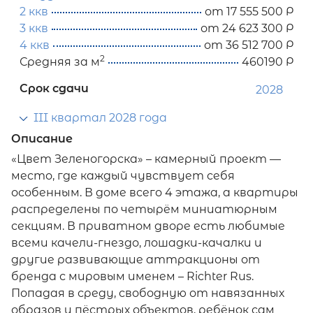
2 ккв
от 17 555 500 Р
3 ккв
от 24 623 300 Р
4 ккв
от 36 512 700 Р
2
Средняя за м
460190 Р
Срок сдачи
2028
III квартал 2028 года
Описание
«Цвет Зеленогорска» – камерный проект —
место, где каждый чувствует себя
особенным. В доме всего 4 этажа, а квартиры
распределены по четырём миниатюрным
секциям. В приватном дворе есть любимые
всеми качели-гнездо, лошадки-качалки и
другие развивающие аттракционы от
бренда с мировым именем – Richter Rus.
Попадая в среду, свободную от навязанных
образов и пёстрых объектов, ребёнок сам