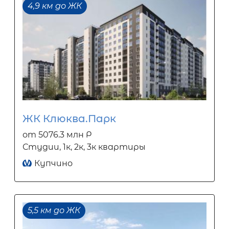
4,9 км до ЖК
ЖК Клюква.Парк
от 5076.3 млн Р
Студии, 1к, 2к, 3к квартиры
Купчино
5,5 км до ЖК