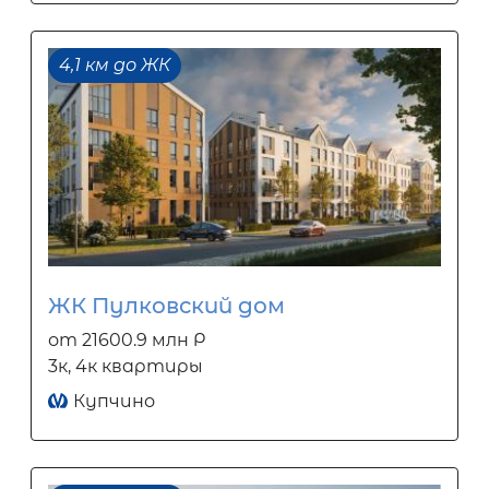
4,1 км до ЖК
ЖК Пулковский дом
от 21600.9 млн Р
3к, 4к квартиры
Купчино