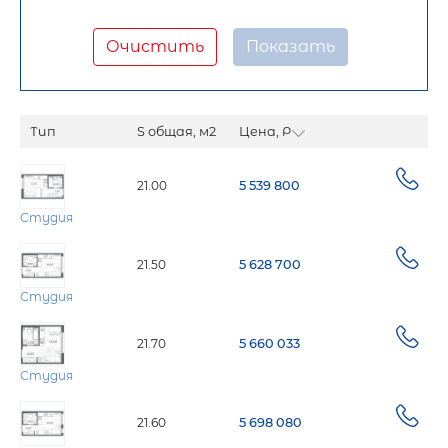
Очистить
Тип
S общая, м2
Цена, Р
21.00
5 539 800
Студия
21.50
5 628 700
Студия
21.70
5 660 033
Студия
21.60
5 698 080