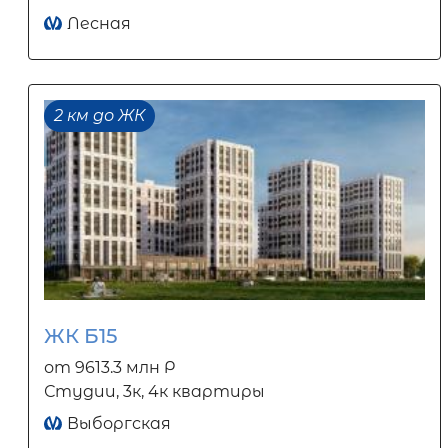
Лесная
2 км до ЖК
ЖК Б15
от 9613.3 млн Р
Студии, 3к, 4к квартиры
Выборгская