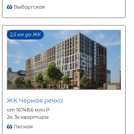
Выборгская
2,5 км до ЖК
ЖК Чёрная речка
от 16748.6 млн Р
2к, 3к квартиры
Лесная