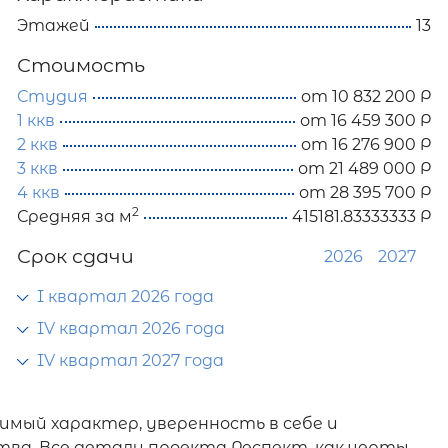
Этажей
13
Стоимость
Студия
от 10 832 200 Р
1 ккв
от 16 459 300 Р
2 ккв
от 16 276 900 Р
3 ккв
от 21 489 000 Р
4 ккв
от 28 395 700 Р
2
Средняя за м
415181.83333333 Р
Срок сдачи
2026
2027
I квартал 2026 года
IV квартал 2026 года
IV квартал 2027 года
имый характер, уверенность в себе и
ва. Все детали проекта Респект, как черты