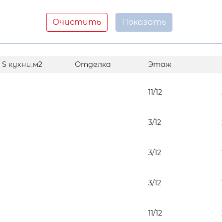
Очистить
S кухни,м2
Отделка
Этаж
11/12
3/12
3/12
3/12
11/12