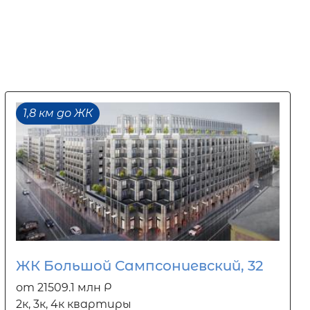
1,8 км до ЖК
ЖК Большой Сампсониевский, 32
от 21509.1 млн Р
2к, 3к, 4к квартиры