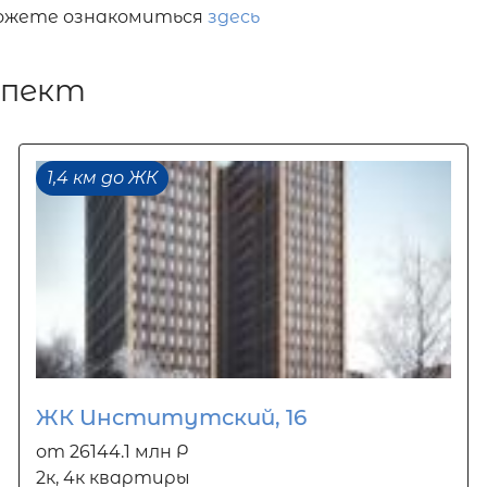
можете ознакомиться
здесь
спект
1,4 км до ЖК
ЖК Институтский, 16
от 26144.1 млн Р
2к, 4к квартиры