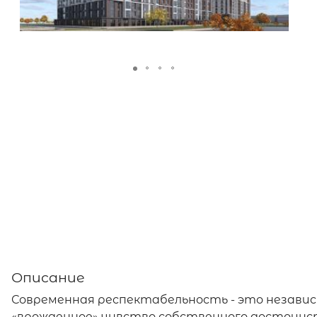
Описание
Современная респектабельность - это независ
«врожденное» чувство собственного достоинст