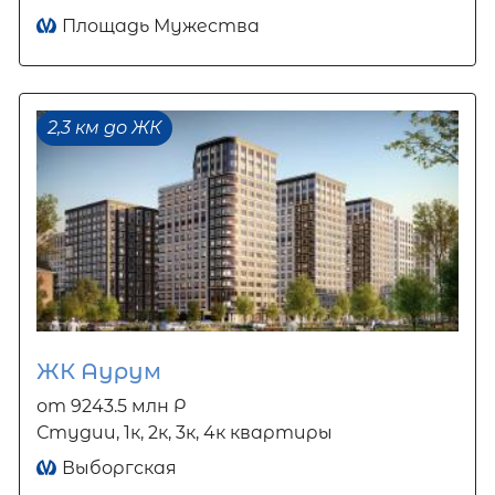
Площадь Мужества
2,3 км до ЖК
ЖК Аурум
от 9243.5 млн Р
Студии, 1к, 2к, 3к, 4к квартиры
Выборгская