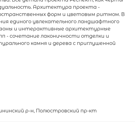
дуальность. Архитектура проекта -
ространственных форм и цветовым ритмом. В
ания единого увлекательного ландшафтного
е зоны и интерактивные архитектурные
упп - сочетание лаконичности отделки и
урального камня и дерева с приглушенной
ининский р-н, Полюстровский пр-кт