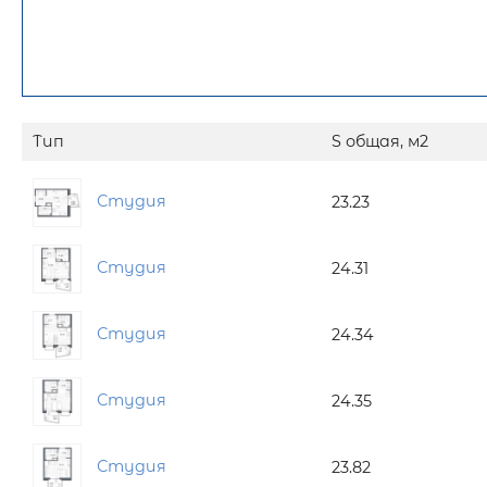
Тип
S общая, м2
Студия
23.23
Студия
24.31
Студия
24.34
Студия
24.35
Студия
23.82