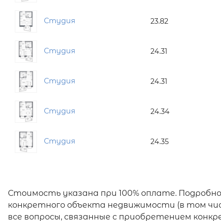
Студия
23.82
Студия
24.31
Студия
24.31
Студия
24.34
Студия
24.35
Стоимость указана при 100% оплате. Подробн
конкретного объекта недвижимости (в том чис
все вопросы, связанные с приобретением конк