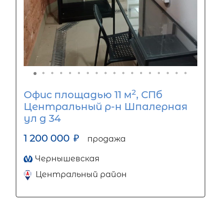
2
Офис площадью 11 м
, СПб
Центральный р-н Шпалерная
ул д 34
1 200 000
₽
продажа
Чернышевская
Центральный район