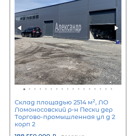
2
Склад площадью 2514 м
, ЛО
Ломоносовский р-н Пески дер
Торгово-промышленная ул д 2
корп 2