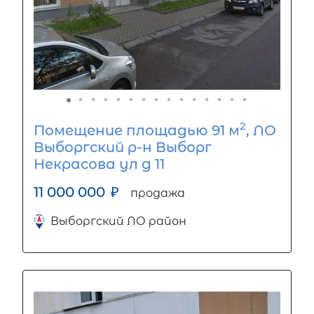
2
Помещение площадью 91 м
, ЛО
Выборгский р-н Выборг
Некрасова ул д 11
11 000 000
₽
продажа
Выборгский ЛО район